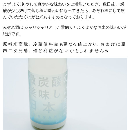
まず よく冷 やして爽やかな味わいをご堪能いただき、数日後 、炭
酸が少し抜けて落ち着い味わいになってきたら、みぞれ酒にして飲
んでいただくのが公式おすすめとなっております。
みぞれ酒は シャリシャリとした舌触りとふくよかなお米の味わいが
絶妙です。
原 料 米 高 騰 、冷 蔵 便 料 金 も更 なる 値 上 がり、お ま け に 瓶
内 二 次 発 酵 。殆 ど 利 益 が な い か もし れ ま せ ん w