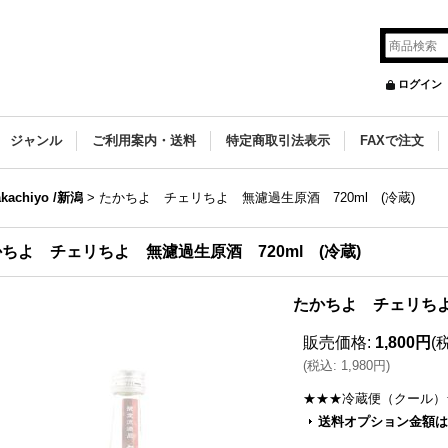
ログイン
ジャンル
ご利用案内・送料
特定商取引法表示
FAXで注文
achiyo /新潟
>
たかちよ チェリちよ 無濾過生原酒 720ml (冷蔵)
ちよ チェリちよ 無濾過生原酒 720ml (冷蔵)
たかちよ チェリちよ 
販売価格
:
1,800円
(
(
税込
:
1,980円
)
★★★冷蔵便（クール）
送料オプション金額は