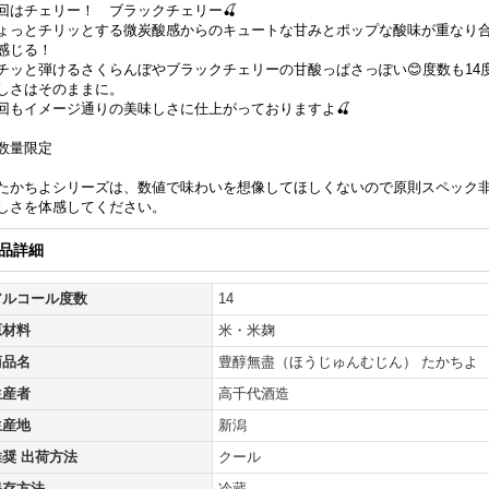
回はチェリー！ ブラックチェリー🍒
ょっとチリッとする微炭酸感からのキュートな甘みとポップな酸味が重なり
感じる！
チッと弾けるさくらんぼやブラックチェリーの甘酸っぱさっぽい😊度数も14
しさはそのままに。
回もイメージ通りの美味しさに仕上がっておりますよ🍒
数量限定
たかちよシリーズは、数値で味わいを想像してほしくないので原則スペック
しさを体感してください。
品詳細
アルコール度数
14
原材料
米・米麹
商品名
豊醇無盡（ほうじゅんむじん） たかちよ
生産者
高千代酒造
生産地
新潟
推奨 出荷方法
クール
保存方法
冷蔵