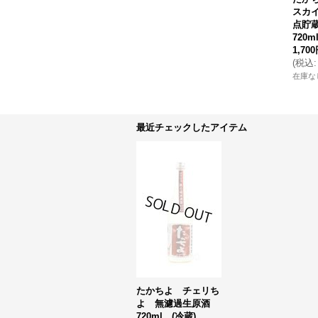
スカ
点貯
720m
1,70
(
税込
:
在庫な
最近チェックしたアイテム
たかちよ チェリち
よ 無濾過生原酒
720ml (冷蔵)