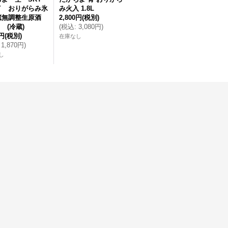
イ おりがらみ氷
み火入 1.8L
蔵無調整生原酒
2,800円
(税別)
l (冷蔵)
(
税込
:
3,080円
)
0円
(税別)
在庫なし
1,870円
)
し