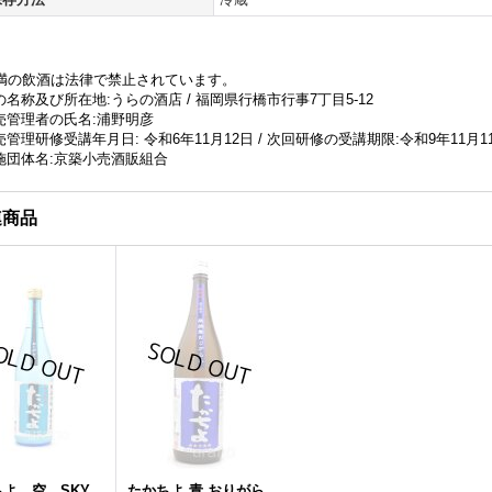
未満の飲酒は法律で禁止されています。
名称及び所在地:うらの酒店 / 福岡県行橋市行事7丁目5-12
売管理者の氏名:浦野明彦
管理研修受講年月日: 令和6年11月12日 / 次回研修の受講期限:令和9年11月1
施団体名:京築小売酒販組合
連商品
ちよ 空 SKY
たかちよ 青 おりがら