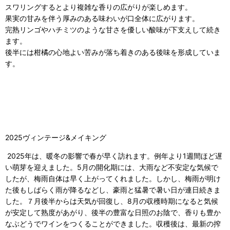
スワリングするとより複雑な香りの広がりが楽しめます。
果実の甘みを伴う厚みのある味わいが口全体に広がります。
完熟リンゴやハチミツのような甘さを優しい酸味が下支えして続き
ます。
後半には柑橘の心地よい苦みが落ち着きのある後味を形成していま
す。
2025ヴィンテージ&メイキング
2025年は、暖冬の影響で春が早く訪れます。例年より1週間ほど遅
い萌芽を迎えました。5月の開化期には、大雨など不安定な気候で
したが、梅雨自体は早く上がってくれました。しかし、梅雨が明け
た後もしばらく雨が降るなどし、豪雨と猛暑で暑い日が連日続きま
した。７月後半からは天気が回復し、8月の収穫時期になると気候
が安定して熟度があがり、後半の豊富な日照のお陰で、香りも豊か
なぶどうでワインをつくることができました。収穫後は、最新の搾