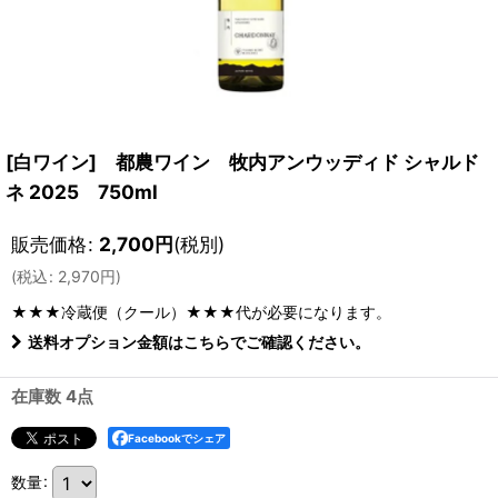
[白ワイン] 都農ワイン 牧内アンウッディド シャルド
ネ 2025 750ml
販売価格
:
2,700
円
(税別)
(
税込
:
2,970
円
)
★★★冷蔵便（クール）★★★
代が必要になります。
送料オプション金額はこちらでご確認ください。
在庫数 4点
Facebookでシェア
数量
: