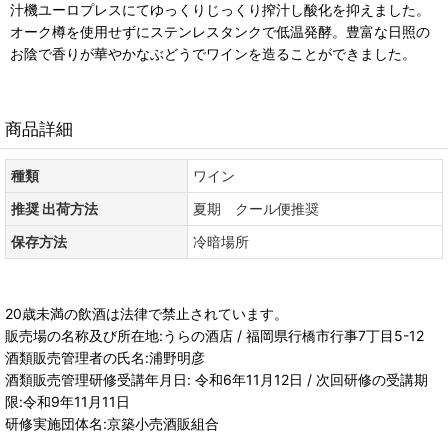
汁機ユーロプレスにてゆっくりじっくり搾汁し酸化を抑えました。
オーク樽を使用せずにステンレスタンクで低温発酵。豊富な日照の
お陰で香りが華やかなぶどうでワインを造ることができました。
商品詳細
種類
ワイン
推奨 出荷方法
夏期 クール便推奨
保存方法
冷暗場所
20歳未満の飲酒は法律で禁止されています。
販売場の名称及び所在地:うらの酒店 / 福岡県行橋市行事7丁目5-12
酒類販売管理者の氏名:浦野明彦
酒類販売管理研修受講年月日: 令和6年11月12日 / 次回研修の受講期
限:令和9年11月11日
研修実施団体名:京築小売酒販組合