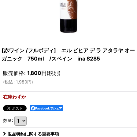
[赤ワイン /フルボディ] エル ビヒア デ ラ アタラヤ オー
ガニック 750ml /スペイン ina S285
販売価格
:
1,800
円
(税別)
(
税込
:
1,980
円
)
在庫わずか
Facebookでシェア
数量
:
返品特約に関する重要事項