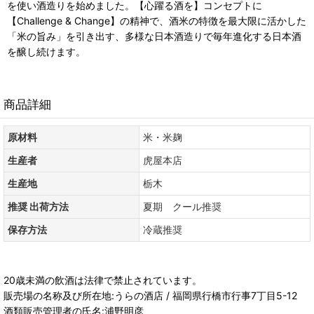
を使い酒造りを始めました。【心躍る酒を】コンセプトに
【Challenge & Change】の精神で、酒米の特徴を最大限に活かした
「米の旨み」を引き出す、多様な日本酒造りで毎年進化する日本酒
を醸し続けます。
商品詳細
原材料
米・米麹
生産者
虎屋本店
生産地
栃木
推奨 出荷方法
夏期 クール推奨
保存方法
冷蔵推奨
20歳未満の飲酒は法律で禁止されています。
販売場の名称及び所在地:うらの酒店 / 福岡県行橋市行事7丁目5-12
酒類販売管理者の氏名:浦野明彦