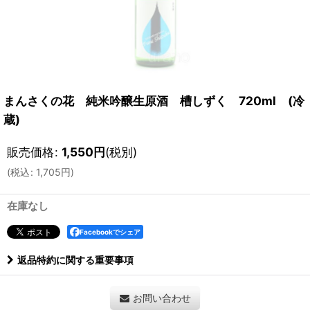
まんさくの花 純米吟醸生原酒 槽しずく 720ml (冷
蔵)
販売価格
:
1,550
円
(税別)
(
税込
:
1,705
円
)
在庫なし
Facebookでシェア
返品特約に関する重要事項
お問い合わせ