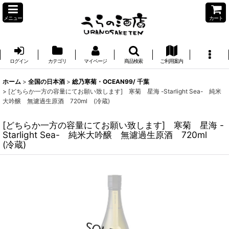
メニュー
カート
ログイン
カテゴリ
マイページ
商品検索
ご利用案内
ホーム
>
全国の日本酒
>
総乃寒菊・OCEAN99/ 千葉
>
[どちらか一方の容量にてお願い致します] 寒菊 星海 -Starlight Sea- 純米
大吟醸 無濾過生原酒 720ml (冷蔵)
[どちらか一方の容量にてお願い致します] 寒菊 星海 -
Starlight Sea- 純米大吟醸 無濾過生原酒 720ml
(冷蔵)