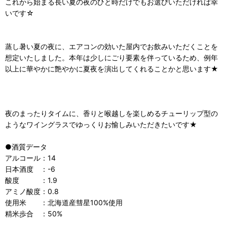
これから始まる長い夏の夜のひと時だけでもお選びいただければ幸
いです☆
蒸し暑い夏の夜に、エアコンの効いた屋内でお飲みいただくことを
想定いたしました。本年は少しにごり要素を伴っているため、例年
以上に華やかに艶やかに夏夜を演出してくれることかと思います★
夜のまったりタイムに、香りと喉越しを楽しめるチューリップ型の
ようなワイングラスでゆっくりお愉しみいただきたいです★
●酒質データ
アルコール：14
日本酒度 ：-6
酸度 ：1.9
アミノ酸度：0.8
使用米 ：北海道産彗星100%使用
精米歩合 ：50%