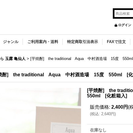
ログイン
ジャンル
ご利用案内・送料
特定商取引法表示
FAXで注文
ら 玉露 亀仙人
>
[芋焼酎] the traditional Aqua 中村酒造場 15度 550
焼酎] the traditional Aqua 中村酒造場 15度 550ml [
[芋焼酎] the trad
550ml [化粧箱入]
販売価格
:
2,400円
(
(
税込
:
2,640円
)
在庫なし