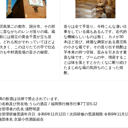
児島第二の都市、国分市。その郊
造りは全て手造り。今時こんな凄い仕
に昔ながらのレンガ造りの蔵。蔵
事をしている蔵もあるんです。近代的
前には堀立の黄金千貫が立ち並
な機械らしいものは無く、カメが30
。どれも粒がそれっていてほどよ
本ほど並び、綺麗な麹室がある鹿児島
大きく、このほりたての芋で仕込
の小さな蔵です。その造り出す焼酎は
のも中村酒造場の旨さの秘密。
芋本来の持つ甘味、旨みを引き出す素
直な味です。ブームの中、増産するこ
とは味を落とすとかたくなに断り続け
たまじめな蔵の気持ちのこまった焼
酎。
未満の飲酒は法律で禁止されています。
名称及び所在地:うらの酒店 / 福岡県行橋市行事7丁目5-12
売管理者の氏名:浦野明彦
管理研修受講年月日: 令和6年11月12日 / 次回研修の受講期限:令和9年11月1
施団体名:京築小売酒販組合