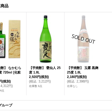
連商品
焼酎】 なかむら
【芋焼酎】 甕仙人 25
【芋焼酎】 玉露 黒麹
度 720ml [化粧
度 1.8L
25度 1.8L
2,920円
(税別)
2,180円
(税別)
0円
(税別)
(
税込
:
3,212円
)
(
税込
:
2,398円
)
4,312円
)
在庫数 6点
在庫なし
4点
グループ