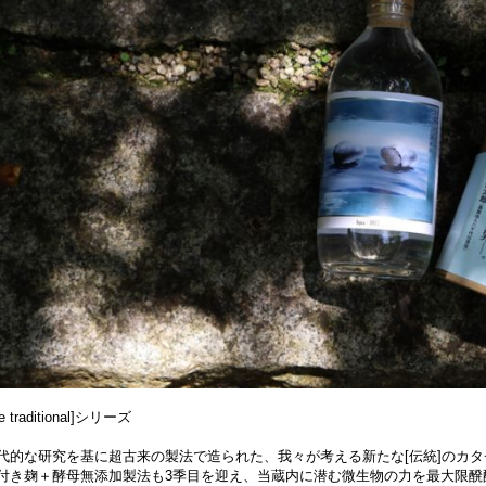
he traditional]シリーズ
代的な研究を基に超古来の製法で造られた、我々が考える新たな[伝統]のカタチ である[th
付き麹＋酵母無添加製法も3季目を迎え、当蔵内に潜む微生物の力を最大限醗