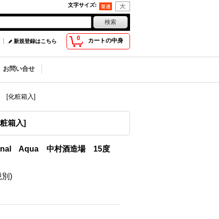
文字サイズ
:
0
カートの中身
新規登録はこちら
お問い合せ
ml [化粧箱入]
化粧箱入]
itional Aqua 中村酒造場 15度
税別)