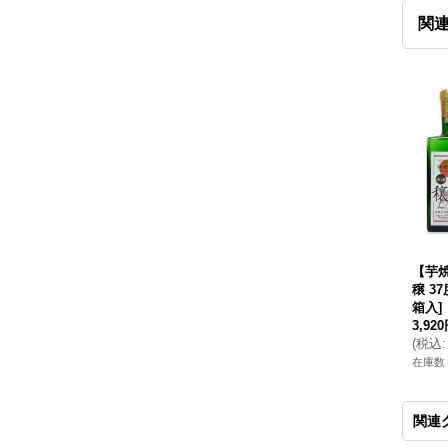
関
【芋
穣 37
箱入]
3,92
(
税込
:
在庫数 
関連