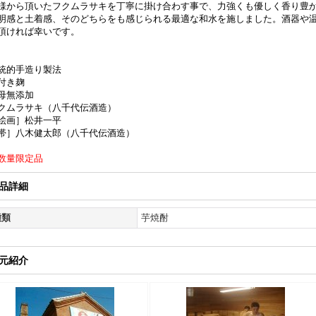
様から頂いたフクムラサキを丁寧に掛け合わす事で、力強くも優しく香り豊
明感と土着感、そのどちらをも感じられる最適な和水を施しました。酒器や
頂ければ幸いです。
統的手造り製法
付き麹
母無添加
クムラサキ（八千代伝酒造）
絵画］松井一平
帯］八木健太郎（八千代伝酒造）
数量限定品
品詳細
種類
芋焼酎
元紹介