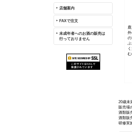
店舗案内
FAXで注文
鹿
外
未成年者へのお酒の販売は
の
行っておりません
ぶ
く
む
20歳
販売場の
酒類販
酒類販売
研修実