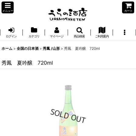
メニュー
カート
ログイン
カテゴリ
マイページ
商品検索
ご利用案内
ホーム
>
全国の日本酒
>
秀鳳 /山形
>
秀鳳 夏吟醸 720ml
秀鳳 夏吟醸 720ml