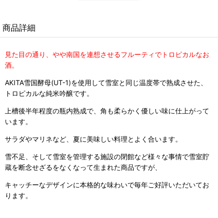
商品詳細
見た目の通り、やや南国を連想させるフルーティでトロピカルなお
酒。
AKITA雪国酵母(UT-1)を使用して雪室と同じ温度帯で熟成させた、
トロピカルな純米吟醸です。
上槽後半年程度の瓶内熟成で、角も柔らかく優しい味に仕上がって
います。
サラダやマリネなど、夏に美味しい料理とよく合います。
雪不足、そして雪室を管理する施設の閉館など様々な事情で雪室貯
蔵を断念せざるをなくなって生まれた商品ですが、
キャッチーなデザインに本格的な味わいで毎年ご好評いただいてお
ります。