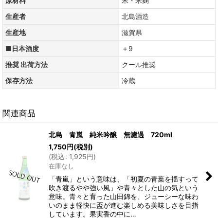
原材料
米・米麹
生産者
北島酒造
生産地
滋賀県
■日本酒度
＋9
推奨 出荷方法
クール推奨
保存方法
冷蔵
関連商品
北島 青嵐 純米吟醸 無濾過 720ml
1,750
円
(税別)
(
税込
:
1,925
円
)
在庫なし
「青嵐」という意味は、「初夏の青葉を揺すって
吹き渡るやや強い風」や青々とした山の気という
意味。青々と育った山田錦を、ジューシーな味わ
いのまま軽快に盃が進む楽しめる美味しさを目指
しています。果実香の中に…