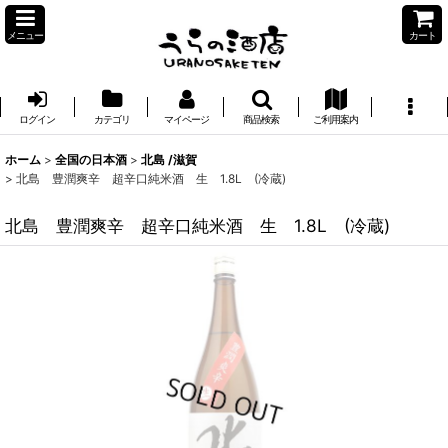
メニュー
カート
ログイン
カテゴリ
マイページ
商品検索
ご利用案内
ホーム
>
全国の日本酒
>
北島 /滋賀
>
北島 豊潤爽辛 超辛口純米酒 生 1.8L (冷蔵)
北島 豊潤爽辛 超辛口純米酒 生 1.8L (冷蔵)