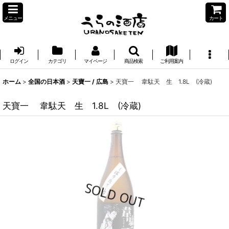
メニュー
カート
ログイン
カテゴリ
マイページ
商品検索
ご利用案内
ホーム
>
全国の日本酒
>
天寶一 / 広島
>
天寶一 韋駄天 生 1.8L (冷蔵)
天寶一 韋駄天 生 1.8L (冷蔵)