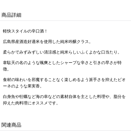
商品詳細
軽快スタイルの辛口酒！
広島県産酒造好適米を使用した純米吟醸クラス。
柔らかでみずみずしい清涼感と純米らしいふくよかな口当たり。
韋駄天の名のような
颯爽としたシャープな辛さと引きの早さが特
徴。
食材の味わいを邪魔することなく楽しめるよう派手さを抑えたビオ
ーネのような果実香。
白身魚や牡蠣など海の幸などの素材自体を主とした料理や、脂分を
抑えた肉料理にオススメです。
関連商品