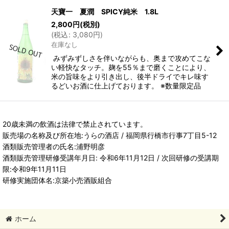
天寶一 夏潤 SPICY純米 1.8L
2,800
円
(税別)
(
税込
:
3,080
円
)
在庫なし
みずみずしさを伴いながらも、奥まで攻めてこな
い軽快なタッチ。麹を55％まで磨くことにより、
米の旨味をより引き出し、後半ドライでキレ味す
るどいお酒に仕上げております。 ※数量限定品
20歳未満の飲酒は法律で禁止されています。
販売場の名称及び所在地:うらの酒店 / 福岡県行橋市行事7丁目5-12
酒類販売管理者の氏名:浦野明彦
酒類販売管理研修受講年月日: 令和6年11月12日 / 次回研修の受講期
限:令和9年11月11日
研修実施団体名:京築小売酒販組合
ホーム