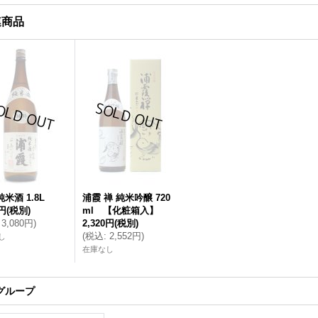
連商品
米酒 1.8L
浦霞 禅 純米吟醸 720
0円
(税別)
ml 【化粧箱入】
3,080円
)
2,320円
(税別)
(
税込
:
2,552円
)
し
在庫なし
グループ