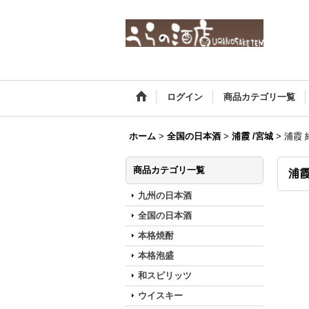
ログイン
商品カテゴリ一覧
ホーム
>
全国の日本酒
>
浦霞 /宮城
>
浦霞 純
商品カテゴリ一覧
浦霞
九州の日本酒
全国の日本酒
本格焼酎
本格泡盛
和スピリッツ
ウイスキー