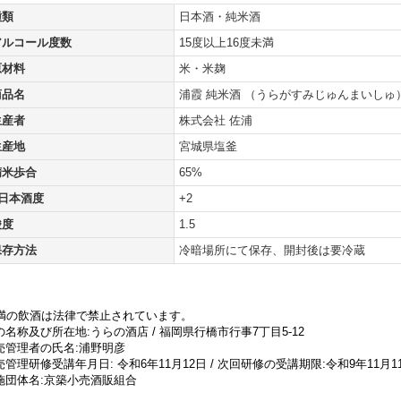
種類
日本酒・純米酒
アルコール度数
15度以上16度未満
原材料
米・米麹
商品名
浦霞 純米酒 （うらがすみじゅんまいしゅ
生産者
株式会社 佐浦
生産地
宮城県塩釜
精米歩合
65%
■日本酒度
+2
酸度
1.5
保存方法
冷暗場所にて保存、開封後は要冷蔵
未満の飲酒は法律で禁止されています。
名称及び所在地:うらの酒店 / 福岡県行橋市行事7丁目5-12
売管理者の氏名:浦野明彦
管理研修受講年月日: 令和6年11月12日 / 次回研修の受講期限:令和9年11月1
施団体名:京築小売酒販組合