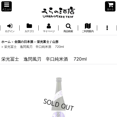
メニュー
カート
ログイン
カテゴリ
マイページ
商品検索
ご利用案内
ホーム
>
全国の日本酒
>
栄光富士 / 山形
>
栄光冨士 逸閃風刃 辛口純米酒 720ml
栄光冨士 逸閃風刃 辛口純米酒 720ml