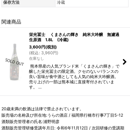
保存方法
冷蔵
関連商品
栄光冨士 くまさんの輝き 純米大吟醸 無濾過
生原酒 1.8L (冷蔵)
3,600
円
(税別)
(
税込
:
3,960
円
)
在庫なし
熊本県産の人気ブランド米「くまさんの輝き」で
醸した栄光冨士の限定酒。クセのないバランスの
良い旨味が食中酒としても人気の純米大吟醸酒。
売り上げの一部は熊本城に直接寄付されていま
す。 …
20歳未満の飲酒は法律で禁止されています。
販売場の名称及び所在地:うらの酒店 / 福岡県行橋市行事7丁目5-12
酒類販売管理者の氏名:浦野明彦
酒類販売管理研修受講年月日: 令和6年11月12日 / 次回研修の受講期