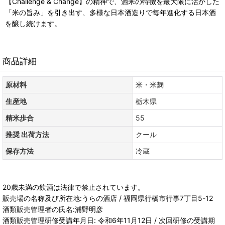
【Challenge & Change】の精神で、酒米の特徴を最大限に活かした
「米の旨み」を引き出す、多様な日本酒造りで毎年進化する日本酒
を醸し続けます。
商品詳細
原材料
米・米麹
生産地
栃木県
精米歩合
55
推奨 出荷方法
クール
保存方法
冷蔵
20歳未満の飲酒は法律で禁止されています。
販売場の名称及び所在地:うらの酒店 / 福岡県行橋市行事7丁目5-12
酒類販売管理者の氏名:浦野明彦
酒類販売管理研修受講年月日: 令和6年11月12日 / 次回研修の受講期