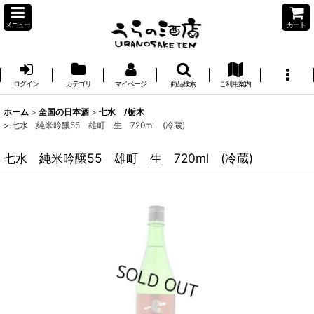
メニュー
カート
ログイン
カテゴリ
マイページ
商品検索
ご利用案内
ホーム
>
全国の日本酒
>
七水 /栃木
>
七水 純米吟醸55 雄町 生 720ml (冷蔵)
七水 純米吟醸55 雄町 生 720ml (冷蔵)