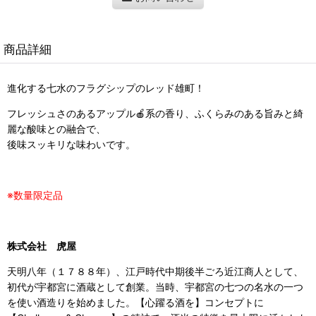
商品詳細
進化する七水のフラグシップのレッド雄町！
フレッシュさのあるアップル🍎系の香り、
ふくらみのある旨みと綺
麗な酸味との融合で、
後味スッキリな味わいです。
※数量限定品
株式会社 虎屋
天明八年（１７８８年）、江戸時代中期後半ごろ近江商人として、
初代が宇都宮に酒蔵として創業。当時、宇都宮の七つの名水の一つ
を使い酒造りを始めました。【心躍る酒を】コンセプトに