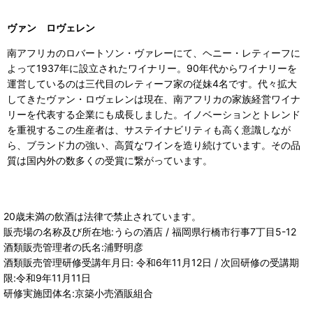
ヴァン ロヴェレン
南アフリカのロバートソン・ヴァレーにて、ヘニー・レティーフに
よって1937年に設立されたワイナリー。90年代からワイナリーを
運営しているのは三代目のレティーフ家の従妹4名です。代々拡大
してきたヴァン・ロヴェレンは現在、南アフリカの家族経営ワイナ
リーを代表する企業にも成長しました。イノベーションとトレンド
を重視するこの生産者は、サステイナビリティも高く意識しなが
ら、ブランド力の強い、高質なワインを造り続けています。その品
質は国内外の数多くの受賞に繋がっています。
20歳未満の飲酒は法律で禁止されています。
販売場の名称及び所在地:うらの酒店 / 福岡県行橋市行事7丁目5-12
酒類販売管理者の氏名:浦野明彦
酒類販売管理研修受講年月日: 令和6年11月12日 / 次回研修の受講期
限:令和9年11月11日
研修実施団体名:京築小売酒販組合