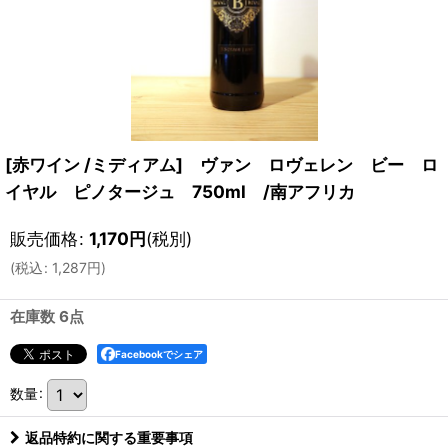
[赤ワイン /ミディアム] ヴァン ロヴェレン ビー ロ
イヤル ピノタージュ 750ml /南アフリカ
販売価格
:
1,170
円
(税別)
(
税込
:
1,287
円
)
在庫数 6点
Facebookでシェア
数量
:
返品特約に関する重要事項