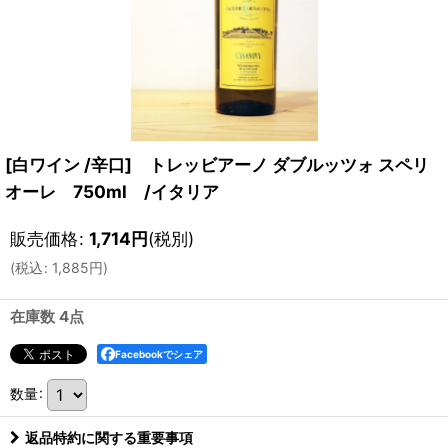
[白ワイン /辛口] トレッビアーノ ダブルッツォ スペリ
オーレ 750ml /イタリア
販売価格
:
1,714
円
(税別)
(
税込
:
1,885
円
)
在庫数 4点
Facebookでシェア
数量
:
返品特約に関する重要事項