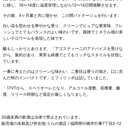
に移し、16〜18度に温度管理しながら12〜14日間発酵させます。
その後、4ヶ月澱と共に寝かせ、この間バトナージュを行います。
白い花を思わせる華やかな香り、クリーンでピュアな果実味、フレ
ッシュでとてもバランスのよい味わいです。複雑でミネラル感が美
しいテロワールを表現した味です。
酸もしっかりとあります。「アゴスティーニのアドバイスを受けな
がら、集約があり、果実も綺麗でとてもリッチなスタイルを目指し
ています。
一番に考えたのはクリーンな味わい、二番目は香りの強さ。口に含
んだ時のインパクトです」とフィリッポは話していました。
＇17VTから、スペリオーレとなり、アルコール度数、収穫量、酸
度、リリース時期など規定が厳しくなりました。
20歳未満の飲酒は法律で禁止されています。
販売場の名称及び所在地:うらの酒店 / 福岡県行橋市行事7丁目5-12