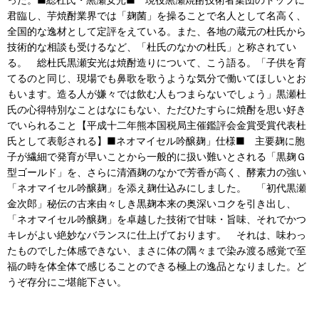
君臨し、芋焼酎業界では「麹菌」を操ることで名人として名高く、
全国的な逸材として定評をえている。また、各地の蔵元の杜氏から
技術的な相談も受けるなど、「杜氏のなかの杜氏」と称されてい
る。 総杜氏黒瀬安光は焼酎造りについて、こう語る。「子供を育
てるのと同じ、現場でも鼻歌を歌うような気分で働いてほしいとお
もいます。造る人が嫌々では飲む人もつまらないでしょう」黒瀬杜
氏の心得特別なことはなにもない、ただひたすらに焼酎を思い好き
でいられること【平成十二年熊本国税局主催鑑評会金賞受賞代表杜
氏として表彰される】■ネオマイセル吟醸麹」仕様■ 主要麹に胞
子が繊細で発育が早いことから一般的に扱い難いとされる「黒麹Ｇ
型ゴールド」を、さらに清酒麹のなかで芳香が高く、酵素力の強い
「ネオマイセル吟醸麹」を添え麹仕込みにしました。 「初代黒瀬
金次郎」秘伝の古来由々しき黒麹本来の奥深いコクを引き出し、
「ネオマイセル吟醸麹」を卓越した技術で甘味・旨味、それでかつ
キレがよい絶妙なバランスに仕上げております。 それは、味わっ
たものでした体感できない、まさに体の隅々まで染み渡る感覚で至
福の時を体全体で感じることのできる極上の逸品となりました。ど
うぞ存分にご堪能下さい。