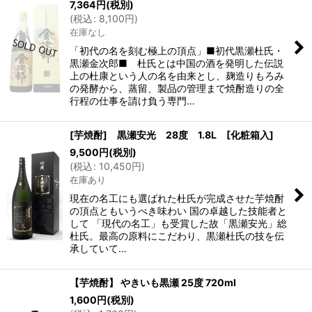
7,364
円
(税別)
(
税込
:
8,100
円
)
在庫なし
「初代の名を刻む極上の頂点」■初代黒瀬杜氏・
黒瀬金次郎■ 杜氏とは中国の酒を発明した伝説
上の杜康という人の名を由来とし、麹造りもろみ
の発酵から、蒸留、製品の管理まで焼酎造りの全
行程の仕事を請け負う専門…
[芋焼酎] 黒瀬安光 28度 1.8L [化粧箱入]
9,500
円
(税別)
(
税込
:
10,450
円
)
在庫あり
現在の名工にも選ばれた杜氏が完成させた芋焼酎
の頂点ともいうべき味わい 国の卓越した技能者と
して 「現代の名工」も受賞した故「黒瀬安光」総
杜氏。最高の原料にこだわり、黒瀬杜氏の技を伝
承していて…
【芋焼酎】 やきいも黒瀬 25度 720ml
1,600
円
(税別)