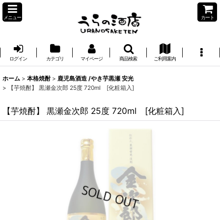
メニュー
カート
ログイン
カテゴリ
マイページ
商品検索
ご利用案内
ホーム
>
本格焼酎
>
鹿児島酒造 /やき芋黒瀬 安光
>
【芋焼酎】 黒瀬金次郎 25度 720ml [化粧箱入]
【芋焼酎】 黒瀬金次郎 25度 720ml [化粧箱入]