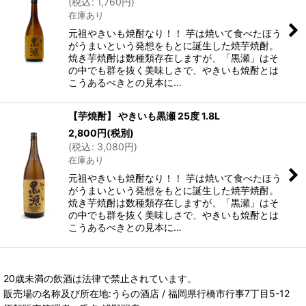
(
税込
:
1,760
円
)
在庫あり
元祖やきいも焼酎なり！！ 芋は焼いて食べたほう
がうまいという発想をもとに誕生した焼芋焼酎。
焼き芋焼酎は数種類存在しますが、「黒瀬」はそ
の中でも群を抜く美味しさで、やきいも焼酎とは
こうあるべきとの見本に…
【芋焼酎】 やきいも黒瀬 25度 1.8L
2,800
円
(税別)
(
税込
:
3,080
円
)
在庫あり
元祖やきいも焼酎なり！！ 芋は焼いて食べたほう
がうまいという発想をもとに誕生した焼芋焼酎。
焼き芋焼酎は数種類存在しますが、「黒瀬」はそ
の中でも群を抜く美味しさで、やきいも焼酎とは
こうあるべきとの見本に…
20歳未満の飲酒は法律で禁止されています。
販売場の名称及び所在地:うらの酒店 / 福岡県行橋市行事7丁目5-12