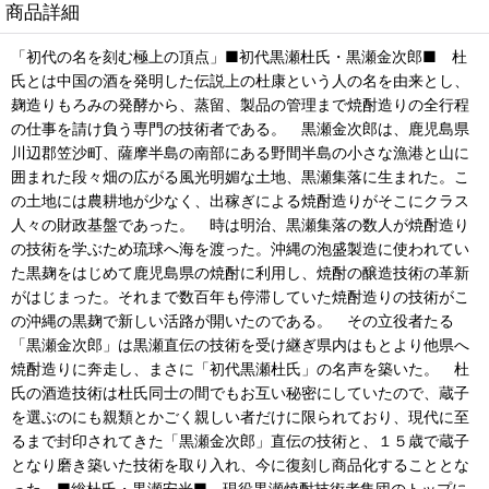
商品詳細
「初代の名を刻む極上の頂点」■初代黒瀬杜氏・黒瀬金次郎■ 杜
氏とは中国の酒を発明した伝説上の杜康という人の名を由来とし、
麹造りもろみの発酵から、蒸留、製品の管理まで焼酎造りの全行程
の仕事を請け負う専門の技術者である。 黒瀬金次郎は、鹿児島県
川辺郡笠沙町、薩摩半島の南部にある野間半島の小さな漁港と山に
囲まれた段々畑の広がる風光明媚な土地、黒瀬集落に生まれた。こ
の土地には農耕地が少なく、出稼ぎによる焼酎造りがそこにクラス
人々の財政基盤であった。 時は明治、黒瀬集落の数人が焼酎造り
の技術を学ぶため琉球へ海を渡った。沖縄の泡盛製造に使われてい
た黒麹をはじめて鹿児島県の焼酎に利用し、焼酎の醸造技術の革新
がはじまった。それまで数百年も停滞していた焼酎造りの技術がこ
の沖縄の黒麹で新しい活路が開いたのである。 その立役者たる
「黒瀬金次郎」は黒瀬直伝の技術を受け継ぎ県内はもとより他県へ
焼酎造りに奔走し、まさに「初代黒瀬杜氏」の名声を築いた。 杜
氏の酒造技術は杜氏同士の間でもお互い秘密にしていたので、蔵子
を選ぶのにも親類とかごく親しい者だけに限られており、現代に至
るまで封印されてきた「黒瀬金次郎」直伝の技術と、１５歳で蔵子
となり磨き築いた技術を取り入れ、今に復刻し商品化することとな
った。■総杜氏・黒瀬安光■ 現役黒瀬焼酎技術者集団のトップに