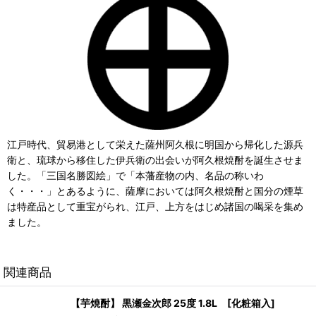
江戸時代、貿易港として栄えた薩州阿久根に明国から帰化した源兵
衛と、琉球から移住した伊兵衛の出会いが阿久根焼酎を誕生させま
した。「三国名勝図絵」で「本藩産物の内、名品の称いわ
く・・・」とあるように、薩摩においては阿久根焼酎と国分の煙草
は特産品として重宝がられ、江戸、上方をはじめ諸国の喝采を集め
ました。
関連商品
【芋焼酎】 黒瀬金次郎 25度 1.8L [化粧箱入]