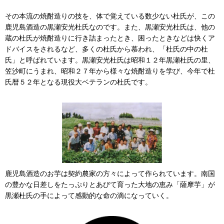
その本流の焼酎造りの技を、体で覚えている数少ない杜氏が、この
鹿児島酒造の黒瀬安光杜氏なのです。また、黒瀬安光杜氏は、他の
蔵の杜氏が焼酎造りに行き詰まったとき、困ったときなどは快くア
ドバイスをされるなど、多くの杜氏から慕われ、「杜氏の中の杜
氏」と呼ばれています。黒瀬安光杜氏は昭和１２年黒瀬杜氏の里、
笠沙町にうまれ、昭和２７年から様々な焼酎造りを学び、今年で杜
氏暦５２年となる現役大ベテランの杜氏です。
鹿児島酒造のお芋は契約農家の方々によって作られています。南国
の豊かな日差しをたっぷりとあびて育った大地の恵み「薩摩芋」が
黒瀬杜氏の手によって感動的な命の滴になっていく。