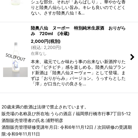
シュな部分。それが「あらばしり」。華やかな香
りと陸奥八仙らしい旨み。キレも良いのでくどく
ない。さすが陸奥八仙！&…
陸奥八仙 ヌーボー 特別純米生原酒 おりがら
み 720ml (冷蔵)
2,000
円
(税別)
(
税込
:
2,200
円
)
在庫なし
本来、蔵元でしか味わう事の出来ない新酒搾りた
ての「ピチピチ」感を楽しめる。陸奥八仙ブラン
ド新酒は「陸奥八仙ヌーヴォー」として登場。ま
ずは「おりがらみ」バージョン。うっすらとした
「滓」が口当たりの良さを…
20歳未満の飲酒は法律で禁止されています。
販売場の名称及び所在地:うらの酒店 / 福岡県行橋市行事7丁目5-12
酒類販売管理者の氏名:浦野明彦
酒類販売管理研修受講年月日: 令和6年11月12日 / 次回研修の受講期
限:令和9年11月11日