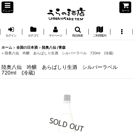
メニュー
カート
ログイン
カテゴリ
マイページ
商品検索
ご利用案内
ホーム
>
全国の日本酒
>
陸奥八仙 /青森
>
陸奥八仙 吟醸 あらばしり生酒 シルバーラベル 720ml (冷蔵)
陸奥八仙 吟醸 あらばしり生酒 シルバーラベル
720ml (冷蔵)