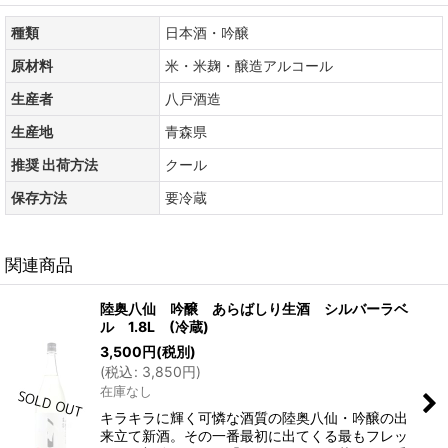
種類
日本酒・吟醸
原材料
米・米麹・醸造アルコール
生産者
八戸酒造
生産地
青森県
推奨 出荷方法
クール
保存方法
要冷蔵
関連商品
陸奥八仙 吟醸 あらばしり生酒 シルバーラベ
ル 1.8L (冷蔵)
3,500
円
(税別)
(
税込
:
3,850
円
)
在庫なし
キラキラに輝く可憐な酒質の陸奥八仙・吟醸の出
来立て新酒。その一番最初に出てくる最もフレッ