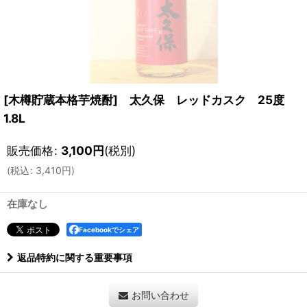
[木樽貯蔵本格芋焼酎] 太久保 レッドカスク 25度
1.8L
販売価格
:
3,100
円
(税別)
(
税込
:
3,410
円
)
在庫なし
Facebookでシェア
返品特約に関する重要事項
お問い合わせ