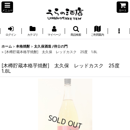
メニュー
カート
ログイン
カテゴリ
マイページ
商品検索
ご利用案内
ホーム
>
本格焼酎
>
太久保酒造 /侍士の門
>
[木樽貯蔵本格芋焼酎] 太久保 レッドカスク 25度 1.8L
[木樽貯蔵本格芋焼酎] 太久保 レッドカスク 25度
1.8L