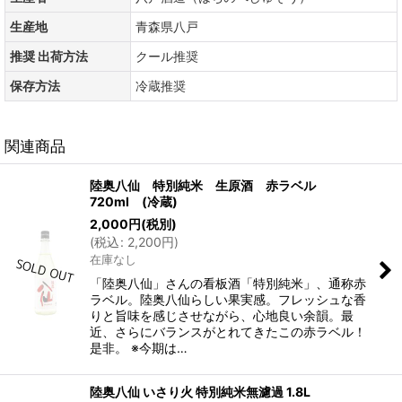
生産地
青森県八戸
推奨 出荷方法
クール推奨
保存方法
冷蔵推奨
関連商品
陸奥八仙 特別純米 生原酒 赤ラベル
720ml (冷蔵)
2,000
円
(税別)
(
税込
:
2,200
円
)
在庫なし
「陸奥八仙」さんの看板酒「特別純米」、通称赤
ラベル。陸奥八仙らしい果実感。フレッシュな香
りと旨味を感じさせながら、心地良い余韻。最
近、さらにバランスがとれてきたこの赤ラベル！
是非。 ※今期は…
陸奥八仙 いさり火 特別純米無濾過 1.8L