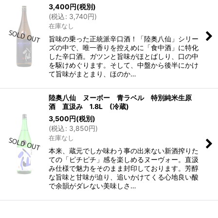
3,400
円
(税別)
(
税込
:
3,740
円
)
在庫なし
旨味の乗った正統派辛口酒！「陸奥八仙」シリー
ズの中で、唯一香りを控えめに「食中酒」に特化
した辛口酒。ガツンと旨味がほとばしり、口の中
を駆けめぐります。そして、中盤から後半にかけ
て旨味がまとまり、ほのか…
陸奥八仙 ヌーボー 青ラベル 特別純米生原
酒 直汲み 1.8L (冷蔵)
3,500
円
(税別)
(
税込
:
3,850
円
)
在庫なし
本来、蔵元でしか味わう事の出来ない新酒搾りた
ての「ピチピチ」感を楽しめるヌーヴォー。直汲
み仕様で魅力をそのまま封印しております。芳醇
な旨味と甘味が迫り、追いかけてくる心地良い酸
で余韻がダレない美味しさ…