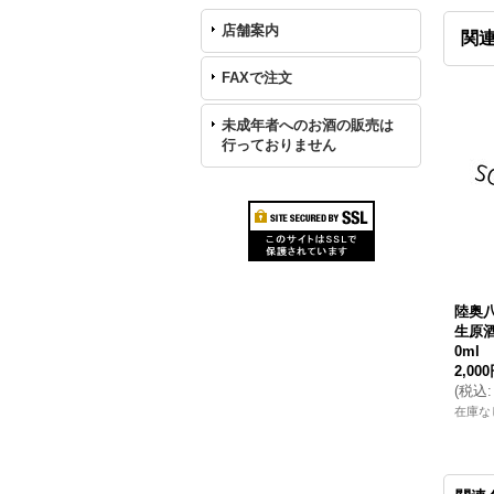
店舗案内
関
FAXで注文
未成年者へのお酒の販売は
行っておりません
陸奥
生原酒
0ml 
2,00
(
税込
:
在庫な