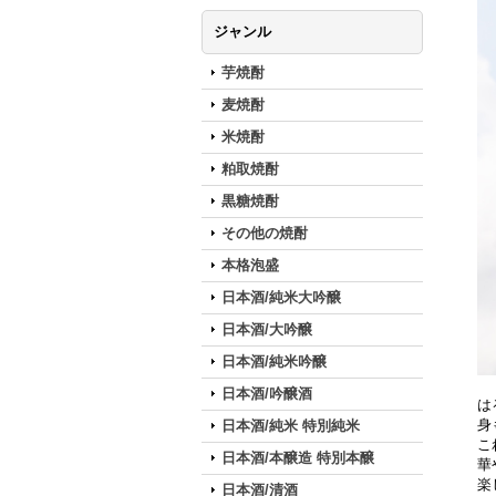
ジャンル
芋焼酎
麦焼酎
米焼酎
粕取焼酎
黒糖焼酎
その他の焼酎
本格泡盛
日本酒/純米大吟醸
日本酒/大吟醸
日本酒/純米吟醸
日本酒/吟醸酒
は
身
日本酒/純米 特別純米
こ
日本酒/本醸造 特別本醸
華
楽
日本酒/清酒