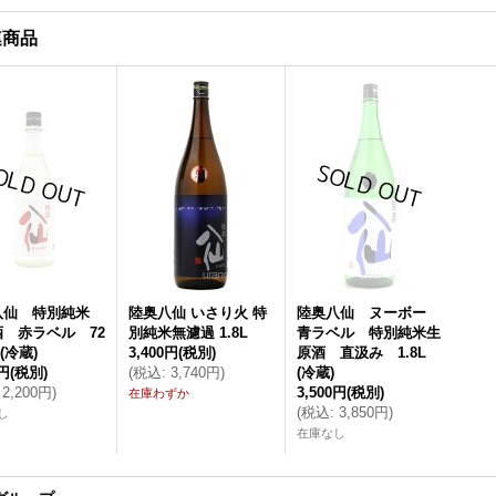
連商品
八仙 特別純米
陸奥八仙 いさり火 特
陸奥八仙 ヌーボー
 赤ラベル 72
別純米無濾過 1.8L
青ラベル 特別純米生
(冷蔵)
3,400円
(税別)
原酒 直汲み 1.8L
0円
(税別)
(
税込
:
3,740円
)
(冷蔵)
2,200円
)
3,500円
(税別)
在庫わずか
(
税込
:
3,850円
)
し
在庫なし