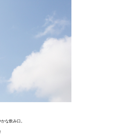
やかな飲み口。
！