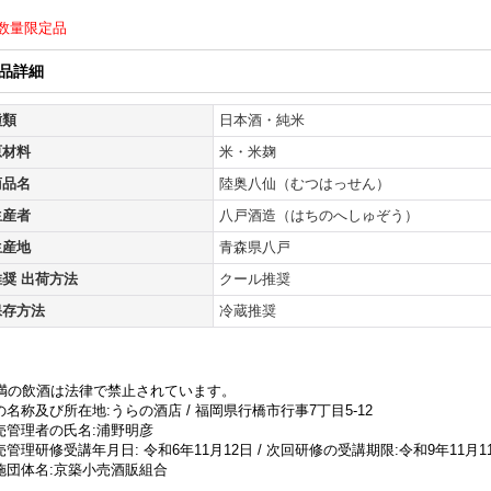
数量限定品
品詳細
種類
日本酒・純米
原材料
米・米麹
商品名
陸奥八仙（むつはっせん）
生産者
八戸酒造（はちのへしゅぞう）
生産地
青森県八戸
推奨 出荷方法
クール推奨
保存方法
冷蔵推奨
未満の飲酒は法律で禁止されています。
名称及び所在地:うらの酒店 / 福岡県行橋市行事7丁目5-12
売管理者の氏名:浦野明彦
管理研修受講年月日: 令和6年11月12日 / 次回研修の受講期限:令和9年11月1
施団体名:京築小売酒販組合