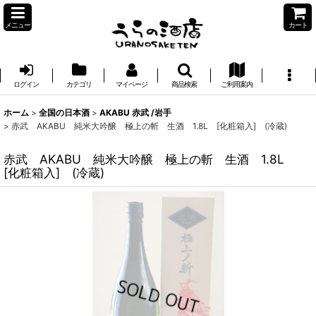
メニュー
カート
ログイン
カテゴリ
マイページ
商品検索
ご利用案内
ホーム
>
全国の日本酒
>
AKABU 赤武 /岩手
>
赤武 AKABU 純米大吟醸 極上の斬 生酒 1.8L [化粧箱入] (冷蔵)
赤武 AKABU 純米大吟醸 極上の斬 生酒 1.8L
[化粧箱入] (冷蔵)