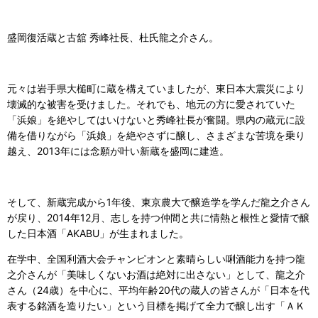
盛岡復活蔵と古舘
秀峰社長、杜氏
龍之介さん。
元々は岩手県大槌町に蔵を構えていましたが、東日本大震災により
壊滅的な被害を受けました。それでも、地元の方に愛されていた
「浜娘」を絶やしてはいけないと秀峰社長が奮闘。県内の蔵元に設
備を借りながら「浜娘」を絶やさずに醸し、さまざまな苦境を乗り
越え、2013年には念願が叶い新蔵を盛岡に建造。
そして、新蔵完成から1年後、東京農大で醸造学を学んだ龍之介さん
が戻り、2014年12月、志しを持つ仲間と共に情熱と根性と愛情で醸
した日本酒「AKABU」が生まれました。
在学中、全国利酒大会チャンピオンと素晴らしい唎酒能力を持つ龍
之介さんが「美味しくないお酒は絶対に出さない」として、龍之介
さん（24歳）を中心に、平均年齢20代の蔵人の皆さんが「日本を代
表する銘酒を造りたい」という目標を掲げて全力で醸し出す「ＡＫ