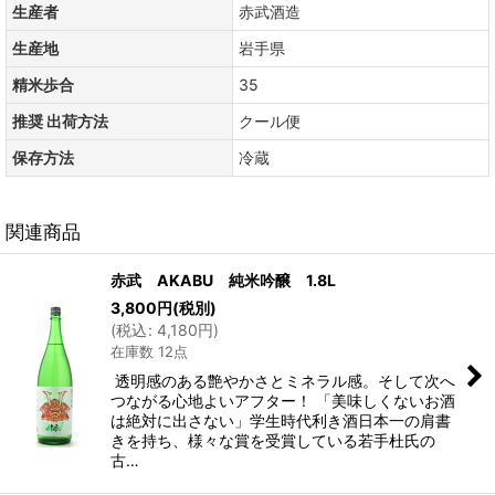
生産者
赤武酒造
生産地
岩手県
精米歩合
35
推奨 出荷方法
クール便
保存方法
冷蔵
関連商品
赤武 AKABU 純米吟醸 1.8L
3,800
円
(税別)
(
税込
:
4,180
円
)
在庫数 12点
透明感のある艶やかさとミネラル感。そして次へ
つながる心地よいアフター！ 「美味しくないお酒
は絶対に出さない」学生時代利き酒日本一の肩書
きを持ち、様々な賞を受賞している若手杜氏の
古…