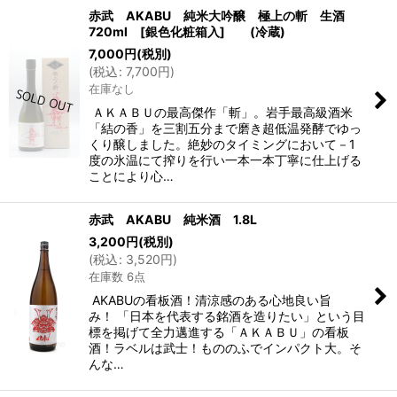
赤武 AKABU 純米大吟醸 極上の斬 生酒
720ml [銀色化粧箱入] (冷蔵)
7,000
円
(税別)
(
税込
:
7,700
円
)
在庫なし
ＡＫＡＢＵの最高傑作「斬」。岩手最高級酒米
「結の香」を三割五分まで磨き超低温発酵でゆっ
くり醸しました。絶妙のタイミングにおいて－1
度の氷温にて搾りを行い一本一本丁寧に仕上げる
ことにより心…
赤武 AKABU 純米酒 1.8L
3,200
円
(税別)
(
税込
:
3,520
円
)
在庫数 6点
AKABUの看板酒！清涼感のある心地良い旨
み！ 「日本を代表する銘酒を造りたい」という目
標を掲げて全力邁進する「ＡＫＡＢＵ」の看板
酒！ラベルは武士！もののふでインパクト大。そ
んな…