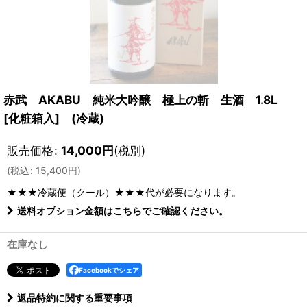
赤武 AKABU 純米大吟醸 極上の斬 生酒 1.8L
[化粧箱入] (冷蔵)
販売価格
:
14,000
円
(税別)
(
税込
:
15,400
円
)
★★★冷蔵便（クール）★★★
代が必要になります。
送料オプション金額はこちらでご確認ください。
在庫なし
Facebookでシェア
返品特約に関する重要事項