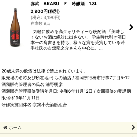
赤武 AKABU Ｆ 吟醸酒 1.8L
2,900
円
(税別)
(
税込
:
3,190
円
)
在庫数 9点
気軽に飲める高クォリティーな晩酌酒 「美味し
くないお酒は絶対に出さない」 学生時代利き酒日
本一の肩書きを持ち、様々な賞を受賞している若
手杜氏の古舘龍之介さんを中心に、…
20歳未満の飲酒は法律で禁止されています。
販売場の名称及び所在地:うらの酒店 / 福岡県行橋市行事7丁目5-12
酒類販売管理者の氏名:浦野明彦
酒類販売管理研修受講年月日: 令和6年11月12日 / 次回研修の受講期
限:令和9年11月11日
研修実施団体名:京築小売酒販組合
ホーム