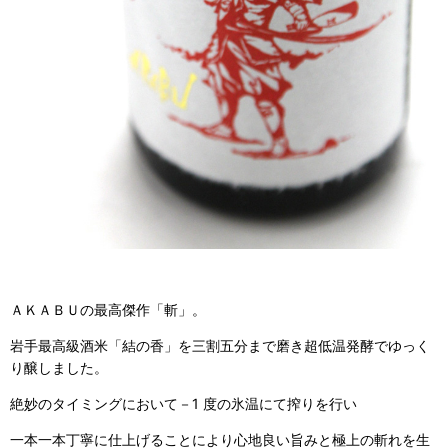
ＡＫＡＢＵの最高傑作「斬」。
岩手最高級酒米「結の香」を三割五分まで磨き超低温発酵でゆっく
り醸しました。
絶妙のタイミングにおいて－1 度の氷温にて搾りを行い
一本一本丁寧に仕上げることにより心地良い旨みと極上の斬れを生