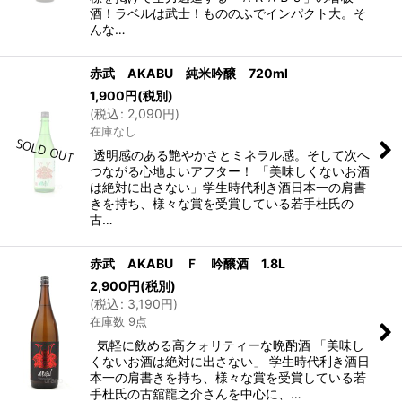
酒！ラベルは武士！もののふでインパクト大。そ
んな…
赤武 AKABU 純米吟醸 720ml
1,900
円
(税別)
(
税込
:
2,090
円
)
在庫なし
透明感のある艶やかさとミネラル感。そして次へ
つながる心地よいアフター！ 「美味しくないお酒
は絶対に出さない」学生時代利き酒日本一の肩書
きを持ち、様々な賞を受賞している若手杜氏の
古…
赤武 AKABU Ｆ 吟醸酒 1.8L
2,900
円
(税別)
(
税込
:
3,190
円
)
在庫数 9点
気軽に飲める高クォリティーな晩酌酒 「美味し
くないお酒は絶対に出さない」 学生時代利き酒日
本一の肩書きを持ち、様々な賞を受賞している若
手杜氏の古舘龍之介さんを中心に、…