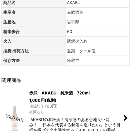
商品名
AKABU
生産者
赤武酒造
生産地
岩手県
精米歩合
60
火入
瓶燗火入れ
推奨 出荷方法
夏期 クール便
保存方法
冷蔵で
関連商品
赤武 AKABU 純米酒 720ml
1,600
円
(税別)
(
税込
:
1,760
円
)
在庫なし
AKABUの看板酒！清涼感のある心地良い旨
み！ 「日本を代表する銘酒を造りたい」という目
標を掲げて全力邁進する「ＡＫＡＢＵ」の看板