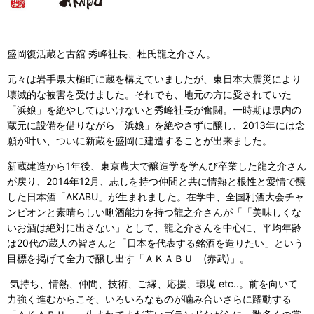
盛岡復活蔵と古舘 秀峰社長、杜氏龍之介さん。
元々は岩手県大槌町に蔵を構えていましたが、東日本大震災により
壊滅的な被害を受けました。それでも、地元の方に愛されていた
「浜娘」を絶やしてはいけないと秀峰社長が奮闘。一時期は県内の
蔵元に設備を借りながら「浜娘」を絶やさずに醸し、2013年には念
願が叶い、ついに新蔵を盛岡に建造することが出来ました。
新蔵建造から1年後、東京農大で醸造学を学んび卒業した龍之介さん
が戻り、2014年12月、志しを持つ仲間と共に情熱と根性と愛情で醸
した日本酒「AKABU」が生まれました。在学中、全国利酒大会チャ
ンピオンと素晴らしい唎酒能力を持つ龍之介さんが「「美味しくな
いお酒は絶対に出さない」として、龍之介さんを中心に、平均年齢
は20代の蔵人の皆さんと「日本を代表する銘酒を造りたい」という
目標を掲げて全力で醸し出す「ＡＫＡＢＵ (赤武)」。
気持ち、情熱、仲間、技術、ご縁、応援、環境 etc..。前を向いて
力強く進むからこそ、いろいろなものが噛み合いさらに躍動する