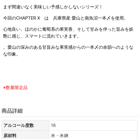
まず間違いなく美味しい予感しかしないシリーズ！
今回のCHAPTER X は 兵庫県産 愛山と南魚沼一本〆を使用。
心地良い、ほのかに葡萄系の果実香、そして甘みを伴った旨みを妖
艶に感じ、スマートに流れていきます。
。愛山の深みのある甘旨みな果実感からの一本〆の余韻へのような
な印象。
※数量限定品
商品詳細
アルコール度数
16
原材料
米・米麹