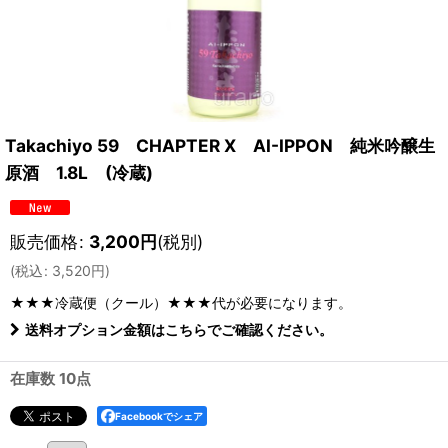
Takachiyo 59 CHAPTER X AI-IPPON 純米吟醸生
原酒 1.8L (冷蔵)
販売価格
:
3,200
円
(税別)
(
税込
:
3,520
円
)
★★★冷蔵便（クール）★★★
代が必要になります。
送料オプション金額はこちらでご確認ください。
在庫数 10点
Facebookでシェア