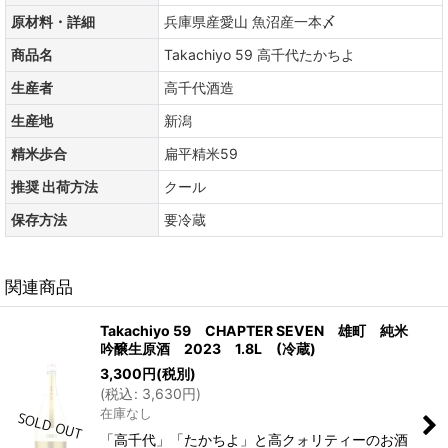
原材料・詳細
兵庫県産愛山 魚沼産一本〆
商品名
Takachiyo 59 高千代たかちよ
生産者
高千代酒造
生産地
新潟
精米歩合
扁平精米59
推奨 出荷方法
クール
保存方法
要冷蔵
関連商品
Takachiyo 59 CHAPTER SEVEN 雄町 純米
吟醸生原酒 2023 1.8L (冷蔵)
3,300
円
(税別)
(
税込
:
3,630
円
)
在庫なし
「高千代」「たかちよ」と高クォリティーのお酒