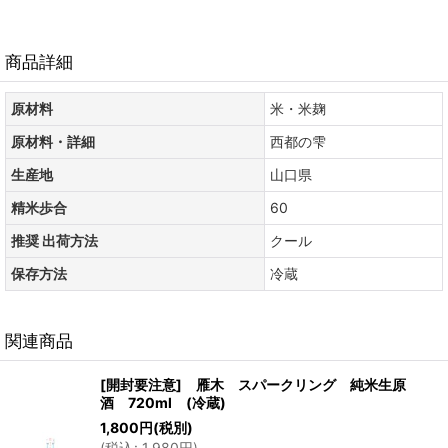
商品詳細
原材料
米・米麹
原材料・詳細
西都の雫
生産地
山口県
精米歩合
60
推奨 出荷方法
クール
保存方法
冷蔵
関連商品
[開封要注意] 雁木 スパークリング 純米生原
酒 720ml (冷蔵)
1,800
円
(税別)
(
税込
:
1,980
円
)