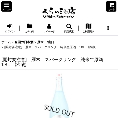
メニュー
カート
ログイン
カテゴリ
マイページ
商品検索
ご利用案内
ホーム
>
全国の日本酒
>
雁木 /山口
>
[開封要注意] 雁木 スパークリング 純米生原酒 1.8L (冷蔵)
[開封要注意] 雁木 スパークリング 純米生原酒
1.8L (冷蔵)