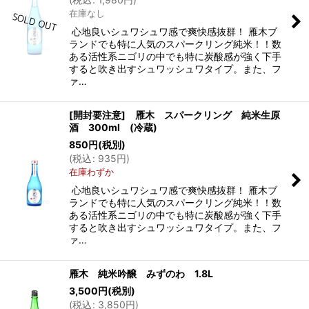
在庫なし
心地良いシュワシュワ感で爽快感抜群！ 雁木ブ
ランドでも特に人気のスパークリング純米！！数
ある活性系ニゴリの中でも特に炭酸感が強く下手
すると吹き出すシュワッシュワタイプ。また、フ
ァ…
[開封要注意] 雁木 スパークリング 純米生原
酒 300ml (冷蔵)
850
円
(税別)
(
税込
:
935
円
)
在庫わずか
心地良いシュワシュワ感で爽快感抜群！ 雁木ブ
ランドでも特に人気のスパークリング純米！！数
ある活性系ニゴリの中でも特に炭酸感が強く下手
すると吹き出すシュワッシュワタイプ。また、フ
ァ…
雁木 純米吟醸 みずのわ 1.8L
3,500
円
(税別)
(
税込
:
3,850
円
)