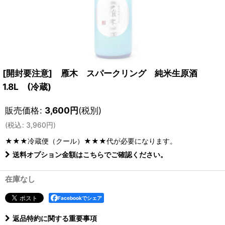
[開封要注意] 雁木 スパークリング 純米生原酒
1.8L (冷蔵)
販売価格
:
3,600
円
(税別)
(
税込
:
3,960
円
)
★★★冷蔵便（クール）★★★
代が必要になります。
送料オプション金額はこちらでご確認ください。
在庫なし
Facebookでシェア
返品特約に関する重要事項