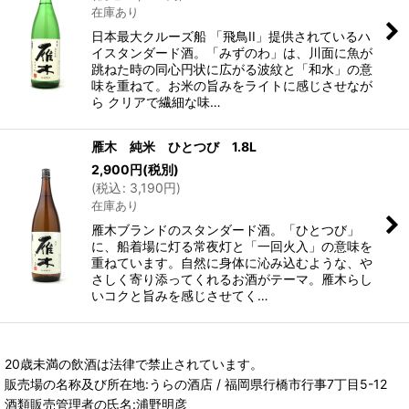
在庫あり
日本最大クルーズ船 「飛鳥II」提供されているハ
イスタンダード酒。「みずのわ」は、川面に魚が
跳ねた時の同心円状に広がる波紋と「和水」の意
味を重ねて。お米の旨みをライトに感じさせなが
ら クリアで繊細な味…
雁木 純米 ひとつび 1.8L
2,900
円
(税別)
(
税込
:
3,190
円
)
在庫あり
雁木ブランドのスタンダード酒。「ひとつび」
に、船着場に灯る常夜灯と「一回火入」の意味を
重ねています。自然に身体に沁み込むような、や
さしく寄り添ってくれるお酒がテーマ。雁木らし
いコクと旨みを感じさせてく…
20歳未満の飲酒は法律で禁止されています。
販売場の名称及び所在地:うらの酒店 / 福岡県行橋市行事7丁目5-12
酒類販売管理者の氏名:浦野明彦