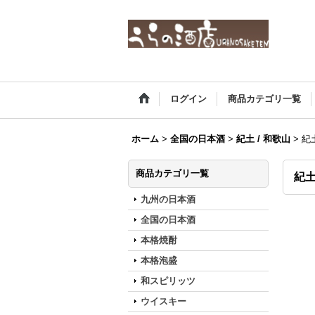
ログイン
商品カテゴリ一覧
ホーム
>
全国の日本酒
>
紀土 / 和歌山
>
紀土
商品カテゴリ一覧
紀土
九州の日本酒
全国の日本酒
本格焼酎
本格泡盛
和スピリッツ
ウイスキー