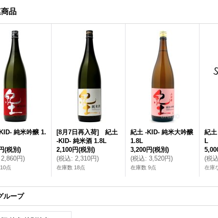
連商品
KID- 純米吟醸 1.
[8月7日再入荷] 紀土
紀土 -KID- 純米大吟醸
紀土 
-KID- 純米酒 1.8L
1.8L
L
0円
(税別)
2,100円
(税別)
3,200円
(税別)
5,0
2,860円
)
(
税込
:
2,310円
)
(
税込
:
3,520円
)
(
税
10点
在庫数 18点
在庫数 9点
在庫
グループ