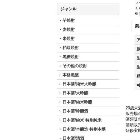
ラ
く
ジャンル
※
芋焼酎
商
麦焼酎
米焼酎
粕取焼酎
黒糖焼酎
その他の焼酎
本格泡盛
日本酒/純米大吟醸
日本酒/大吟醸
日本酒/純米吟醸
20歳
日本酒/吟醸酒
販売場の
酒類販
日本酒/純米 特別純米
酒類販売
日本酒/本醸造 特別本醸
研修実
日本酒/清酒