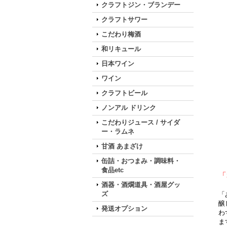
クラフトジン・ブランデー
クラフトサワー
こだわり梅酒
和リキュール
日本ワイン
ワイン
クラフトビール
ノンアル ドリンク
こだわりジュース / サイダ
ー・ラムネ
甘酒 あまざけ
缶詰・おつまみ・調味料・
食品etc
「
酒器・酒燗道具・酒屋グッ
ズ
「
醸
発送オプション
わ
ま