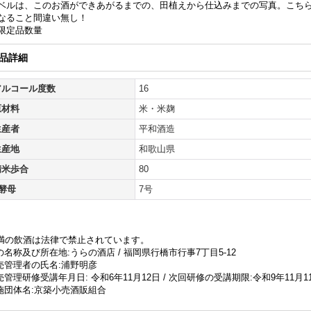
ベルは、このお酒ができあがるまでの、田植えから仕込みまでの写真。こち
なること間違い無し！
限定品数量
品詳細
アルコール度数
16
原材料
米・米麹
生産者
平和酒造
生産地
和歌山県
精米歩合
80
■酵母
7号
未満の飲酒は法律で禁止されています。
名称及び所在地:うらの酒店 / 福岡県行橋市行事7丁目5-12
売管理者の氏名:浦野明彦
管理研修受講年月日: 令和6年11月12日 / 次回研修の受講期限:令和9年11月1
施団体名:京築小売酒販組合