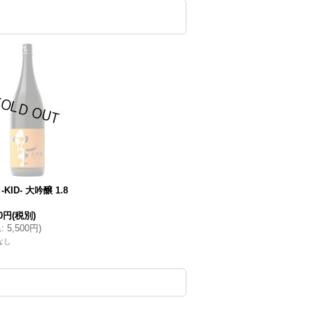
-KID- 大吟醸 1.8
00円
(税別)
込
:
5,500円
)
なし