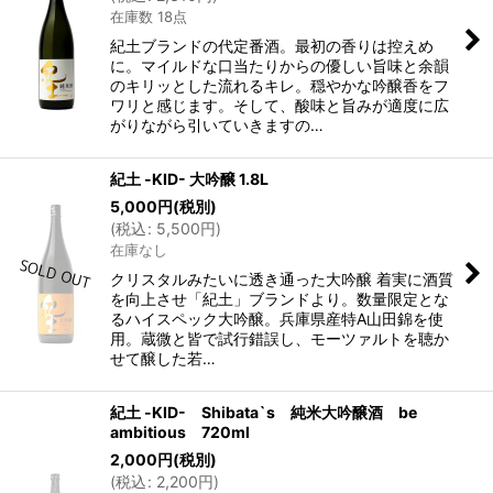
在庫数 18点
紀土ブランドの代定番酒。最初の香りは控えめ
に。マイルドな口当たりからの優しい旨味と余韻
のキリッとした流れるキレ。穏やかな吟醸香をフ
ワリと感じます。そして、酸味と旨みが適度に広
がりながら引いていきますの…
紀土 -KID- 大吟醸 1.8L
5,000
円
(税別)
(
税込
:
5,500
円
)
在庫なし
クリスタルみたいに透き通った大吟醸 着実に酒質
を向上させ「紀土」ブランドより。数量限定とな
るハイスペック大吟醸。兵庫県産特A山田錦を使
用。蔵微と皆で試行錯誤し、モーツァルトを聴か
せて醸した若…
紀土 -KID- Shibata`s 純米大吟醸酒 be
ambitious 720ml
2,000
円
(税別)
(
税込
:
2,200
円
)