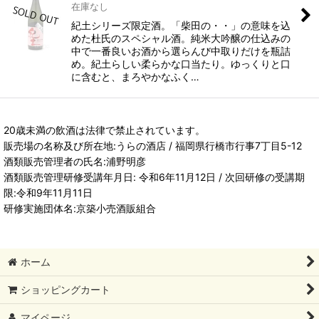
在庫なし
紀土シリーズ限定酒。「柴田の・・」の意味を込
めた杜氏のスペシャル酒。純米大吟醸の仕込みの
中で一番良いお酒から選らんび中取りだけを瓶詰
め。紀土らしい柔らかな口当たり。ゆっくりと口
に含むと、まろやかなふく…
20歳未満の飲酒は法律で禁止されています。
販売場の名称及び所在地:うらの酒店 / 福岡県行橋市行事7丁目5-12
酒類販売管理者の氏名:浦野明彦
酒類販売管理研修受講年月日: 令和6年11月12日 / 次回研修の受講期
限:令和9年11月11日
研修実施団体名:京築小売酒販組合
ホーム
ショッピングカート
マイページ