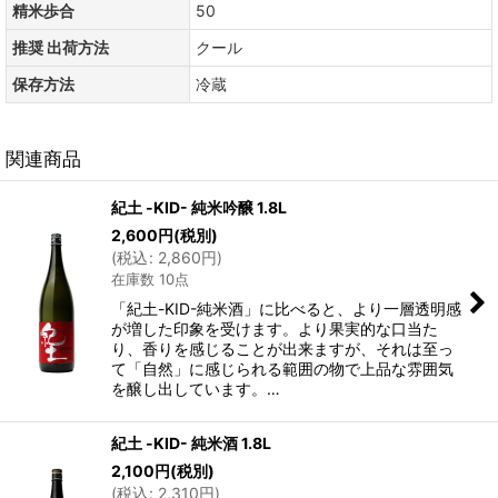
精米歩合
50
推奨 出荷方法
クール
保存方法
冷蔵
関連商品
紀土 -KID- 純米吟醸 1.8L
2,600
円
(税別)
(
税込
:
2,860
円
)
在庫数 10点
「紀土-KID-純米酒」に比べると、より一層透明感
が増した印象を受けます。より果実的な口当た
り、香りを感じることが出来ますが、それは至っ
て「自然」に感じられる範囲の物で上品な雰囲気
を醸し出しています。…
紀土 -KID- 純米酒 1.8L
2,100
円
(税別)
(
税込
:
2,310
円
)