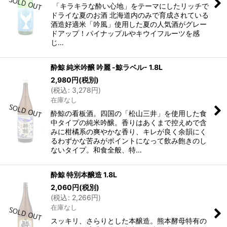
「キラキラな酔い心地」をテーマにしたリッチで
ドライな夏のお酒 北海道内のみで育成されている
酒造好適米「吟風」使用した夏の人気酒がグレー
ドアップ！パイナップルやキウイフルーツを感
じ…
酔鯨 純米吟醸 吟麗 -鯨ラベル- 1.8L
2,980
円
(税別)
(
税込
:
3,278
円
)
在庫なし
酔鯨の看板酒。四国の「松山三井」を使用した食
中タイプの純米吟醸。香りはあくまで控えめで含
みに柑橘系の爽やかな香り、キレが良く余韻にく
るわずかな苦みがポイントになって飲み飽きのし
ないタイプ。和食全般、特…
酔鯨 特別本醸造 1.8L
2,060
円
(税別)
(
税込
:
2,266
円
)
在庫なし
スッキリ、さらりとした本醸造。熊本酵母特有の