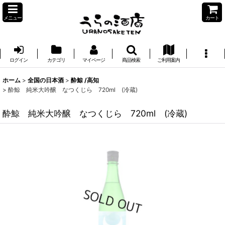
メニュー
カート
ログイン
カテゴリ
マイページ
商品検索
ご利用案内
ホーム
>
全国の日本酒
>
酔鯨 /高知
>
酔鯨 純米大吟醸 なつくじら 720ml (冷蔵)
酔鯨 純米大吟醸 なつくじら 720ml (冷蔵)