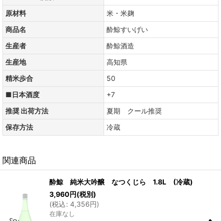
原材料
米・米麹
商品名
酔鯨すいげい
生産者
酔鯨酒造
生産地
高知県
精米歩合
50
■日本酒度
+7
推奨 出荷方法
夏期 クール推奨
保存方法
冷蔵
関連商品
酔鯨 純米大吟醸 なつくじら 1.8L (冷蔵)
3,960
円
(税別)
(
税込
:
4,356
円
)
在庫なし