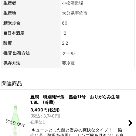
生産者
小松酒造場
生産地
大分県宇佐市
精米歩合
60
■日本酒度
-2
酸度
2.2
推奨 出荷方法
クール
保存方法
要冷蔵
関連商品
豊潤 特別純米酒 協会11号 おりがらみ生酒
1.8L (冷蔵)
3,400
円
(税別)
(
税込
:
3,740
円
)
在庫なし
キューンとした酸と旨みの爽快なタイプ！ 「協
会11号」酵母を使用し、リンゴ酸を引きだした爽