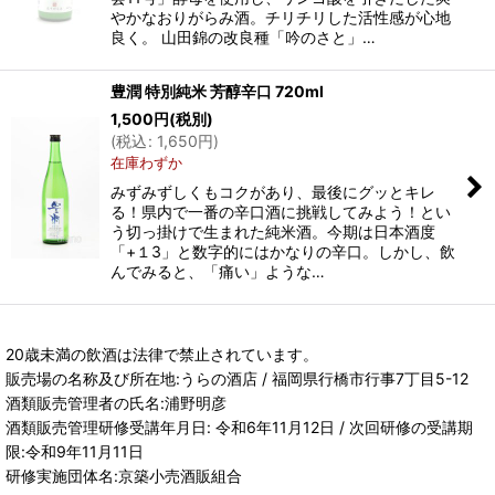
やかなおりがらみ酒。チリチリした活性感が心地
良く。 山田錦の改良種「吟のさと」…
豊潤 特別純米 芳醇辛口 720ml
1,500
円
(税別)
(
税込
:
1,650
円
)
在庫わずか
みずみずしくもコクがあり、最後にグッとキレ
る！県内で一番の辛口酒に挑戦してみよう！とい
う切っ掛けで生まれた純米酒。今期は日本酒度
「+１3」と数字的にはかなりの辛口。しかし、飲
んでみると、「痛い」ような…
20歳未満の飲酒は法律で禁止されています。
販売場の名称及び所在地:うらの酒店 / 福岡県行橋市行事7丁目5-12
酒類販売管理者の氏名:浦野明彦
酒類販売管理研修受講年月日: 令和6年11月12日 / 次回研修の受講期
限:令和9年11月11日
研修実施団体名:京築小売酒販組合