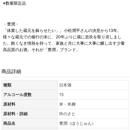
※数量限定品
・豊潤・
「休業した蔵元を蘇らせたい」。小松潤平さんの決意から13年。
様々な蔵元での修行の末に、20年ぶりに蔵に息吹を取り戻しまし
た。飽くなき情熱を持って、家族と共に大事に大事に醸し出す少量
高品質のお酒。それが「豊潤」ブランド。
商品詳細
種類
日本酒
アルコール度数
15
原材料
米・米麹
原材料・詳細
吟のさと
商品名
豊潤（ほうじゅん）