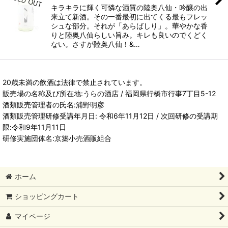
キラキラに輝く可憐な酒質の陸奥八仙・吟醸の出
来立て新酒。その一番最初に出てくる最もフレッ
シュな部分。それが「あらばしり」。華やかな香
りと陸奥八仙らしい旨み。キレも良いのでくどく
ない。さすが陸奥八仙！&…
20歳未満の飲酒は法律で禁止されています。
販売場の名称及び所在地:うらの酒店 / 福岡県行橋市行事7丁目5-12
酒類販売管理者の氏名:浦野明彦
酒類販売管理研修受講年月日: 令和6年11月12日 / 次回研修の受講期
限:令和9年11月11日
研修実施団体名:京築小売酒販組合
ホーム
ショッピングカート
マイページ