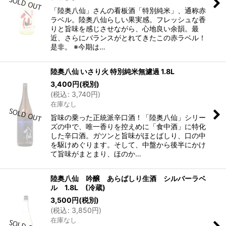
「陸奥八仙」さんの看板酒「特別純米」、通称赤
ラベル。陸奥八仙らしい果実感。フレッシュな香
りと旨味を感じさせながら、心地良い余韻。最
近、さらにバランスがとれてきたこの赤ラベル！
是非。 ※今期は…
陸奥八仙 いさり火 特別純米無濾過 1.8L
3,400
円
(税別)
(
税込
:
3,740
円
)
在庫なし
旨味の乗った正統派辛口酒！「陸奥八仙」シリー
ズの中で、唯一香りを控えめに「食中酒」に特化
した辛口酒。ガツンと旨味がほとばしり、口の中
を駆けめぐります。そして、中盤から後半にかけ
て旨味がまとまり、ほのか…
陸奥八仙 吟醸 あらばしり生酒 シルバーラベ
ル 1.8L (冷蔵)
3,500
円
(税別)
(
税込
:
3,850
円
)
在庫なし