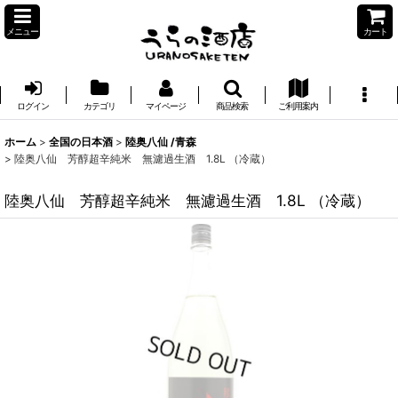
メニュー
カート
ログイン
カテゴリ
マイページ
商品検索
ご利用案内
ホーム
>
全国の日本酒
>
陸奥八仙 /青森
>
陸奥八仙 芳醇超辛純米 無濾過生酒 1.8L （冷蔵）
陸奥八仙 芳醇超辛純米 無濾過生酒 1.8L （冷蔵）