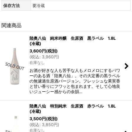
保存方法
要冷蔵
関連商品
陸奥八仙 純米吟醸 生原酒 黒ラベル 1.8L
(冷蔵)
3,600
円
(税別)
(
税込
:
3,960
円
)
在庫なし
お酒が好きな人も苦手な人もメロメロにするパワ
ーのある酒「陸奥八仙」。その大定番の黒ラベル
の無濾過生原酒バージョン。フレッシュな果実香
と甘い香りにフワッと包まれます。そして心地良
いジューシー感からの余韻…
陸奥八仙 特別純米 生原酒 赤ラベル 1.8L
(冷蔵)
3,500
円
(税別)
(
税込
:
3,850
円
)
在庫なし