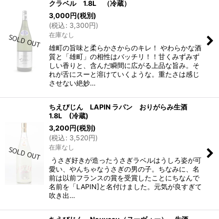
クラベル 1.8L （冷蔵）
3,000
円
(税別)
(
税込
:
3,300
円
)
在庫なし
雄町の旨味と柔らかさからのキレ！ やわらかな酒
質と「雄町」の相性はバッチリ！！甘くみずみず
しい香りと、含んだ瞬間に広がる上品な旨み。そ
れが舌にスーと溶けていくような。重たさは感じ
させない絶妙…
ちえびじん LAPIN ラパン おりがらみ生酒
1.8L (冷蔵)
3,200
円
(税別)
(
税込
:
3,520
円
)
在庫なし
うさぎ好きが造ったうさぎラベルはうしろ姿が可
愛い、やんちゃなうさぎの男の子。ちなみに、名
前は以前フランスの賞を受賞したことにちなんで
名前を「LAPIN]と名付けました。元気が良すぎて
吹き出…