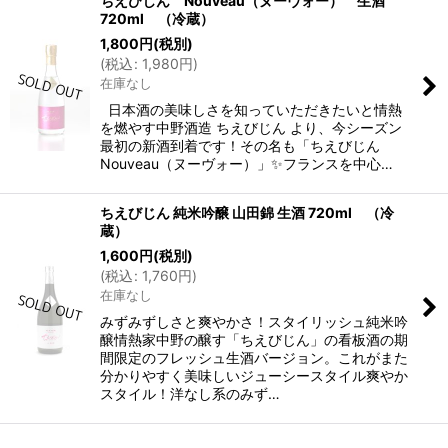
ちえびじん Nouveau（ヌーヴォー） 生酒
720ml （冷蔵）
1,800
円
(税別)
(
税込
:
1,980
円
)
在庫なし
日本酒の美味しさを知っていただきたいと情熱
を燃やす中野酒造 ちえびじん より、今シーズン
最初の新酒到着です！その名も「ちえびじん
Nouveau（ヌーヴォー）」✨フランスを中心…
ちえびじん 純米吟醸 山田錦 生酒 720ml （冷
蔵）
1,600
円
(税別)
(
税込
:
1,760
円
)
在庫なし
みずみずしさと爽やかさ！スタイリッシュ純米吟
醸情熱家中野の醸す「ちえびじん」の看板酒の期
間限定のフレッシュ生酒バージョン。これがまた
分かりやすく美味しいジューシースタイル爽やか
スタイル！洋なし系のみず…