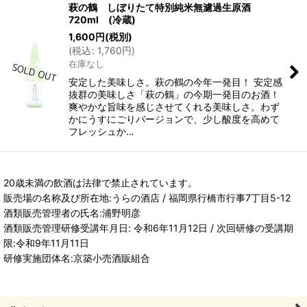
萩の鶴 しぼりたて特別純米無濾過生原酒
720ml (冷蔵)
1,600
円
(税別)
(
税込
:
1,760
円
)
在庫なし
安定した美味しさ。萩の鶴の今年一発目！ 安定感
抜群の美味しさ「萩の鶴」の今期一発目のお酒！
爽やかな旨味を感じさせてくれる美味しさ。わず
かにうすにごりバージョンで、少し酸度を高めて
フレッシュか…
20歳未満の飲酒は法律で禁止されています。
販売場の名称及び所在地:うらの酒店 / 福岡県行橋市行事7丁目5-12
酒類販売管理者の氏名:浦野明彦
酒類販売管理研修受講年月日: 令和6年11月12日 / 次回研修の受講期
限:令和9年11月11日
研修実施団体名:京築小売酒販組合