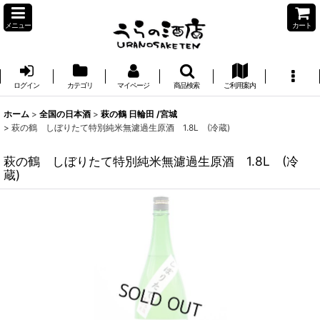
メニュー
カート
ログイン
カテゴリ
マイページ
商品検索
ご利用案内
ホーム
>
全国の日本酒
>
萩の鶴 日輪田 /宮城
>
萩の鶴 しぼりたて特別純米無濾過生原酒 1.8L (冷蔵)
萩の鶴 しぼりたて特別純米無濾過生原酒 1.8L (冷
蔵)