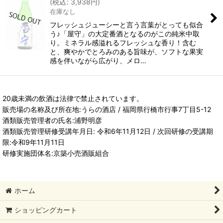
(
税込
:
3,938
円
)
在庫なし
フレッシュジューシーと言う言葉がとっても似合
う♪「屋守」の大定番酒となるのがこの純米中取
り。ミネラル感溢れるフレッシュな香り！含む
と、爽やかでとろみのある旨味が、ソフトな果実
感を伴いながら広がり、メロ…
20歳未満の飲酒は法律で禁止されています。
販売場の名称及び所在地:うらの酒店 / 福岡県行橋市行事7丁目5-12
酒類販売管理者の氏名:浦野明彦
酒類販売管理研修受講年月日: 令和6年11月12日 / 次回研修の受講期
限:令和9年11月11日
研修実施団体名:京築小売酒販組合
ホーム
ショッピングカート