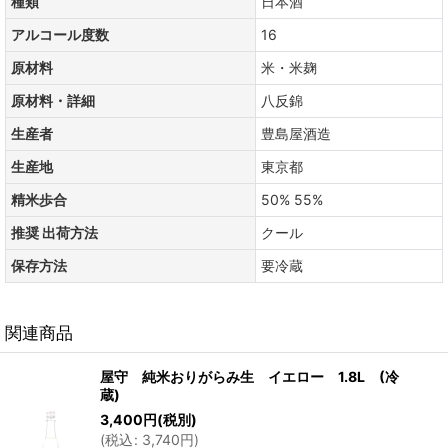
種類
日本酒
アルコール度数
16
原材料
米・米麹
原材料・詳細
八反錦
生産者
豊島屋酒造
生産地
東京都
精米歩合
50% 55%
推奨 出荷方法
クール
保存方法
要冷蔵
関連商品
屋守 純米おりがらみ生 イエロー 1.8L (冷
蔵)
3,400
円
(税別)
(
税込
:
3,740
円
)