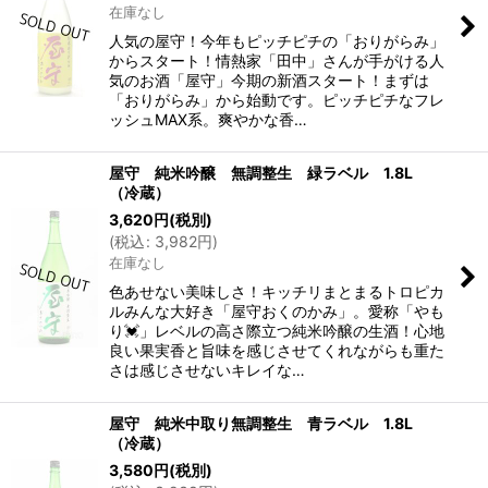
在庫なし
人気の屋守！今年もピッチピチの「おりがらみ」
からスタート！情熱家「田中」さんが手がける人
気のお酒「屋守」今期の新酒スタート！まずは
「おりがらみ」から始動です。ピッチピチなフレ
ッシュMAX系。爽やかな香…
屋守 純米吟醸 無調整生 緑ラベル 1.8L
（冷蔵）
3,620
円
(税別)
(
税込
:
3,982
円
)
在庫なし
色あせない美味しさ！キッチリまとまるトロピカ
ルみんな大好き「屋守おくのかみ」。愛称「やも
り💓」レベルの高さ際立つ純米吟醸の生酒！心地
良い果実香と旨味を感じさせてくれながらも重た
さは感じさせないキレイな…
屋守 純米中取り無調整生 青ラベル 1.8L
（冷蔵）
3,580
円
(税別)