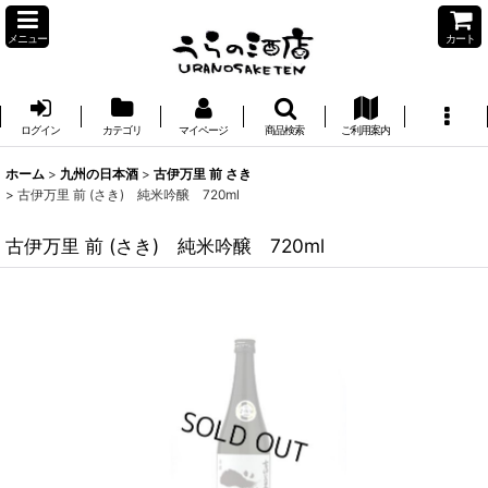
メニュー
カート
ログイン
カテゴリ
マイページ
商品検索
ご利用案内
ホーム
>
九州の日本酒
>
古伊万里 前 さき
>
古伊万里 前 (さき) 純米吟醸 720ml
古伊万里 前 (さき) 純米吟醸 720ml