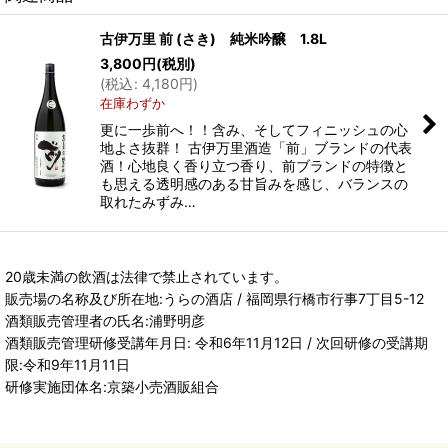
古伊万里 前 (さき) 純米吟醸 1.8L
3,800
円
(税別)
(
税込
:
4,180
円
)
在庫わずか
更に一歩前へ！！含み、そしてフィニッシュの心
地よさ抜群！ 古伊万里酒造「前」ブランドの代表
酒！心地良く香り立つ香り、前ブランドの特徴と
も思える透明感のある甘旨みを感じ、バランスの
取れたみずみ…
20歳未満の飲酒は法律で禁止されています。
販売場の名称及び所在地:うらの酒店 / 福岡県行橋市行事7丁目5-12
酒類販売管理者の氏名:浦野明彦
酒類販売管理研修受講年月日: 令和6年11月12日 / 次回研修の受講期
限:令和9年11月11日
研修実施団体名:京築小売酒販組合