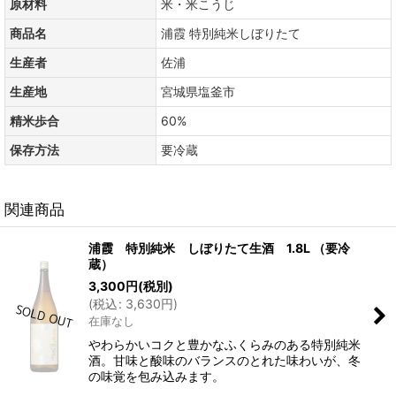
原材料
米・米こうじ
商品名
浦霞 特別純米しぼりたて
生産者
佐浦
生産地
宮城県塩釜市
精米歩合
60%
保存方法
要冷蔵
関連商品
浦霞 特別純米 しぼりたて生酒 1.8L （要冷
蔵）
3,300
円
(税別)
(
税込
:
3,630
円
)
在庫なし
やわらかいコクと豊かなふくらみのある特別純米
酒。甘味と酸味のバランスのとれた味わいが、冬
の味覚を包み込みます。