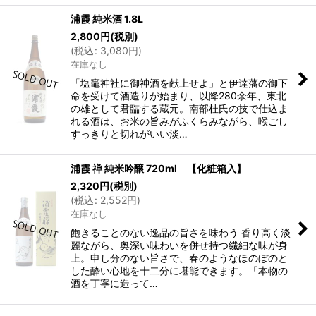
浦霞 純米酒 1.8L
2,800
円
(税別)
(
税込
:
3,080
円
)
在庫なし
「塩竈神社に御神酒を献上せよ」と伊達藩の御下
命を受けて酒造りが始まり、以降280余年、東北
の雄として君臨する蔵元。南部杜氏の技で仕込ま
れる酒は、お米の旨みがふくらみながら、喉ごし
すっきりと切れがいい淡…
浦霞 禅 純米吟醸 720ml 【化粧箱入】
2,320
円
(税別)
(
税込
:
2,552
円
)
在庫なし
飽きることのない逸品の旨さを味わう 香り高く淡
麗ながら、奥深い味わいを併せ持つ繊細な味が身
上。申し分のない旨さで、春のようなほのぼのと
した酔い心地を十二分に堪能できます。「本物の
酒を丁寧に造って…