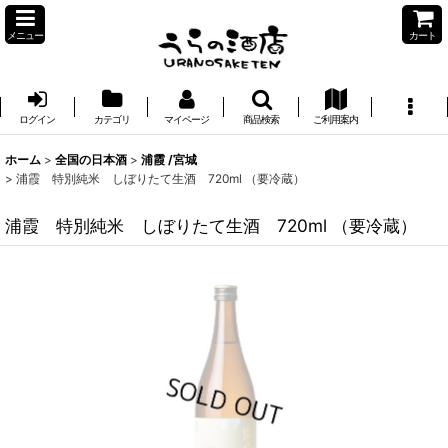
メニュー
カート
ログイン
カテゴリ
マイページ
商品検索
ご利用案内
ホーム
>
全国の日本酒
>
浦霞 /宮城
>
浦霞 特別純米 しぼりたて生酒 720ml （要冷蔵）
浦霞 特別純米 しぼりたて生酒 720ml （要冷蔵）