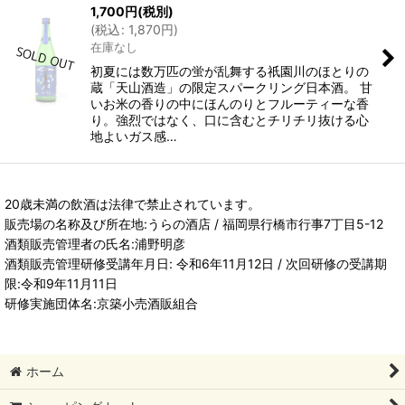
1,700
円
(税別)
(
税込
:
1,870
円
)
在庫なし
初夏には数万匹の蛍が乱舞する祇園川のほとりの
蔵「天山酒造」の限定スパークリング日本酒。 甘
いお米の香りの中にほんのりとフルーティーな香
り。強烈ではなく、口に含むとチリチリ抜ける心
地よいガス感…
20歳未満の飲酒は法律で禁止されています。
販売場の名称及び所在地:うらの酒店 / 福岡県行橋市行事7丁目5-12
酒類販売管理者の氏名:浦野明彦
酒類販売管理研修受講年月日: 令和6年11月12日 / 次回研修の受講期
限:令和9年11月11日
研修実施団体名:京築小売酒販組合
ホーム