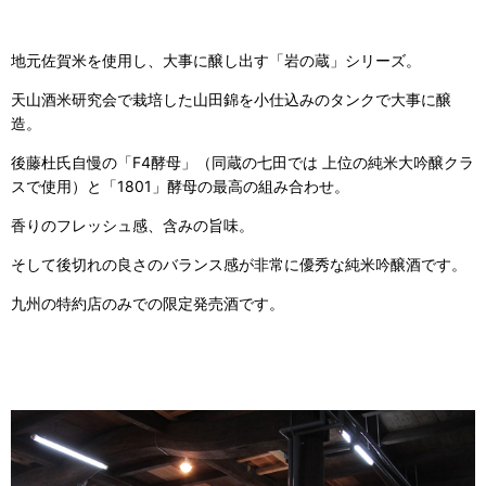
地元佐賀米を使用し、大事に醸し出す「岩の蔵」シリーズ。
天山酒米研究会で栽培した山田錦を小仕込みのタンクで大事に醸
造。
後藤杜氏自慢の「F4酵母」（同蔵の七田では 上位の純米大吟醸クラ
スで使用）と「1801」酵母の最高の組み合わせ。
香りのフレッシュ感、含みの旨味。
そして後切れの良さのバランス感が非常に優秀な純米吟醸酒です。
九州の特約店のみでの限定発売酒です。