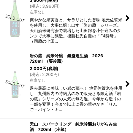
3,600
円
(税別)
(
税込
:
3,960
円
)
在庫なし
爽やかな果実香と、サラリとした旨味 地元佐賀米
を使用し、大事に醸し出す「岩の蔵」シリーズ。
天山酒米研究会で栽培した山田錦を小仕込みのタ
ンクで大事に醸造。後藤杜氏自慢の「F4酵母」
（同蔵の七田…
岩の蔵 純米吟醸 無濾過生酒 2026
720ml (要冷蔵)
2,000
円
(税別)
(
税込
:
2,200
円
)
在庫なし
過去最高に美味しい岩の蔵へ！ 地元佐賀米を使用
し、九州圏内の特約店のみで販売さる限定酒「岩
の蔵」シリーズの人気の無ろ過。今年から造りの
一部を変更！今まで以上に香の華やかさ「りん
ご・パイン・キ…
天山 スパークリング 純米吟醸おりがらみ生
酒 720ml （冷蔵）