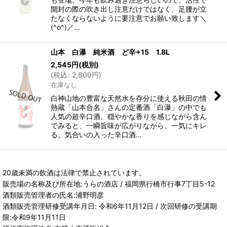
開封の際の吹き出し注意だけではなく、足腰が立
たなくならないように要注意でお願い致します＼
(^o^)／…
山本 白瀑 純米酒 ど辛+15 1.8L
2,545
円
(税別)
(
税込
:
2,800
円
)
在庫なし
白神山地の豊富な天然水を存分に使える秋田の情
熱蔵「山本合名」さんの定番酒「白瀑」の中でも
人気の超辛口酒。穏やかな香りを感じながら含ん
でみると、一瞬旨味が広がりながら、一気にキレ
る。気合いの入った辛口酒…
20歳未満の飲酒は法律で禁止されています。
販売場の名称及び所在地:うらの酒店 / 福岡県行橋市行事7丁目5-12
酒類販売管理者の氏名:浦野明彦
酒類販売管理研修受講年月日: 令和6年11月12日 / 次回研修の受講期
限:令和9年11月11日