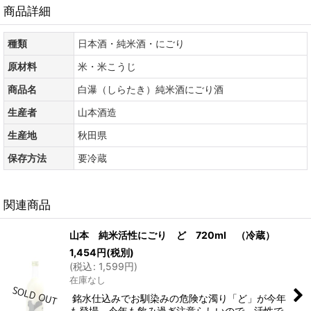
商品詳細
種類
日本酒・純米酒・にごり
原材料
米・米こうじ
商品名
白瀑（しらたき）純米酒にごり酒
生産者
山本酒造
生産地
秋田県
保存方法
要冷蔵
関連商品
山本 純米活性にごり ど 720ml （冷蔵）
1,454
円
(税別)
(
税込
:
1,599
円
)
在庫なし
銘水仕込みでお馴染みの危険な濁り「ど」が今年
も登場。今年も飲み過ぎ注意らしいので、活性で