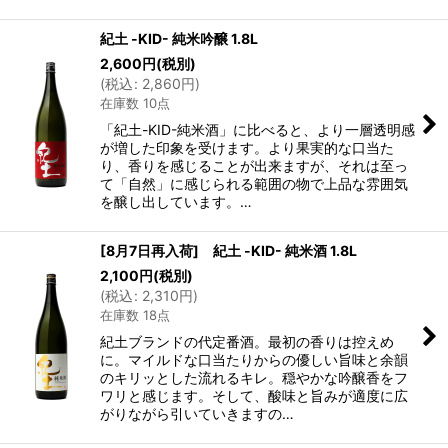
紀土 -KID- 純米吟醸 1.8L
2,600
円
(税別)
(
税込
:
2,860
円
)
在庫数 10点
「紀土-KID-純米酒」に比べると、より一層透明感
が増した印象を受けます。より果実的な口当た
り、香りを感じることが出来ますが、それは至っ
て「自然」に感じられる範囲の物で上品な雰囲気
を醸し出しています。…
[8月7日再入荷] 紀土 -KID- 純米酒 1.8L
2,100
円
(税別)
(
税込
:
2,310
円
)
在庫数 18点
紀土ブランドの代定番酒。最初の香りは控えめ
に。マイルドな口当たりからの優しい旨味と余韻
のキリッとした流れるキレ。穏やかな吟醸香をフ
ワリと感じます。そして、酸味と旨みが適度に広
がりながら引いていきますの…