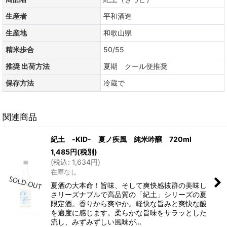
生産者
平和酒造
生産地
和歌山県
精米歩合
50/55
推奨 出荷方法
夏期 クール便推奨
保存方法
冷蔵で
関連商品
紀土 -KID- 夏ノ疾風 純米吟醸 720ml
1,485
円
(税別)
(
税込
:
1,634
円
)
在庫なし
夏酒の大本命！旨味、そして爽快感抜群の美味し
さリーズナブルで高品質の「紀土」シリーズの夏
限定酒。香りから爽やか。軽快な旨みと爽快な酸
を適度に感じます。柔らかな旨味をサラッとした
流し、みずみずしい風味が…