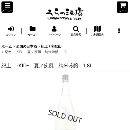
メニュー
カート
ログイン
カテゴリ
マイページ
商品検索
ご利用案内
ホーム
>
全国の日本酒
>
紀土 / 和歌山
>
紀土 -KID- 夏ノ疾風 純米吟醸 1.8L
紀土 -KID- 夏ノ疾風 純米吟醸 1.8L