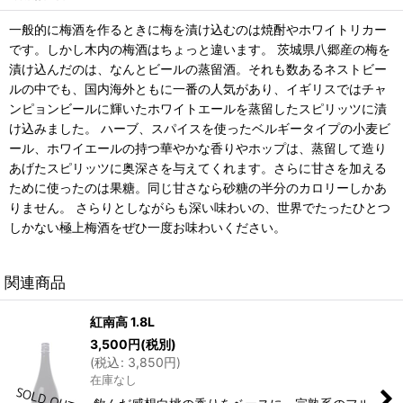
一般的に梅酒を作るときに梅を漬け込むのは焼酎やホワイトリカー
です。しかし木内の梅酒はちょっと違います。 茨城県八郷産の梅を
漬け込んだのは、なんとビールの蒸留酒。それも数あるネストビー
ルの中でも、国内海外ともに一番の人気があり、イギリスではチャ
ンピョンビールに輝いたホワイトエールを蒸留したスピリッツに漬
け込みました。 ハーブ、スパイスを使ったベルギータイプの小麦ビ
ール、ホワイエールの持つ華やかな香りやホップは、蒸留して造り
あげたスピリッツに奥深さを与えてくれます。さらに甘さを加える
ために使ったのは果糖。同じ甘さなら砂糖の半分のカロリーしかあ
りません。 さらりとしながらも深い味わいの、世界でたったひとつ
しかない極上梅酒をぜひ一度お味わいください。
関連商品
紅南高 1.8L
3,500
円
(税別)
(
税込
:
3,850
円
)
在庫なし