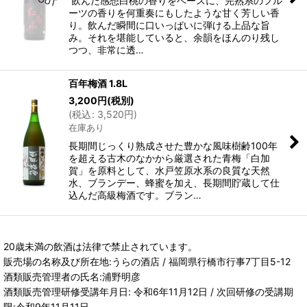
飲んだ感想白桃の香りをベースに、完熟系のフル
ーツの香りを何重奏にもしたような甘く芳しい香
り。飲んだ瞬間に口いっぱいに弾ける上品な旨
み。それを堪能していると、余韻をほんのり残し
つつ、非常に透…
百年梅酒 1.8L
3,200
円
(税別)
(
税込
:
3,520
円
)
在庫あり
長期間じっくり熟成させた豊かな風味樹齢100年
を超える古木のなかから厳選された青梅「白加
賀」を原料として、水戸笠原水系の良質な天然
水、ブランデー、蜂蜜を加え、長期間貯蔵して仕
込んだ高級梅酒です。ブラン…
20歳未満の飲酒は法律で禁止されています。
販売場の名称及び所在地:うらの酒店 / 福岡県行橋市行事7丁目5-12
酒類販売管理者の氏名:浦野明彦
酒類販売管理研修受講年月日: 令和6年11月12日 / 次回研修の受講期
限:令和9年11月11日