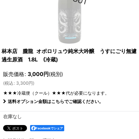
林本店 朧龍 オボロリュウ純米大吟醸 うすにごり無濾
過生原酒 1.8L (冷蔵)
販売価格
:
3,000
円
(税別)
(
税込
:
3,300
円
)
★★★冷蔵便（クール）★★★
代が必要になります。
送料オプション金額はこちらでご確認ください。
在庫なし
Facebookでシェア