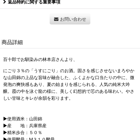
返品特約に関する重要事項
お問い合わせ
商品詳細
百十郎でお馴染みの林本店さんより、
にごり３％の「うすにごり」のお酒。固さを感じさせないまろやか
な山田錦の上品な旨味が融合した、ふくよかな口当たりの中に、微
発泡の爽快感もあり、夏の始まりを感じられる、人気の純米大吟
醸。霞の中を泳ぐ龍の様に、美しく幻想的で芯のある味わい。やさ
しい甘味とキレが余韻を彩ります。
▶︎使用酒米：山田錦
▶︎産 地：兵庫県産
▶︎精米歩合：５０％
▶︎使用酵母：M３１０酵母