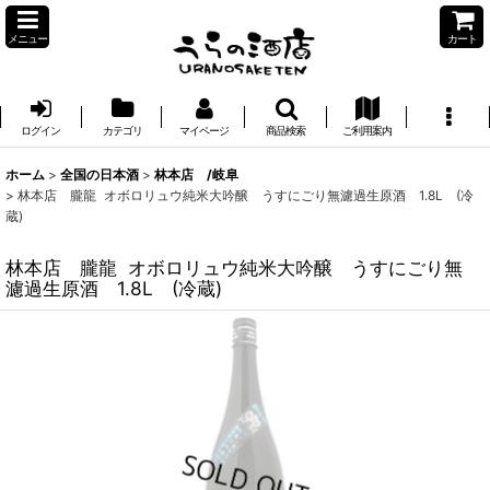
メニュー
カート
ログイン
カテゴリ
マイページ
商品検索
ご利用案内
ホーム
>
全国の日本酒
>
林本店 /岐阜
>
林本店 朧龍 オボロリュウ純米大吟醸 うすにごり無濾過生原酒 1.8L (冷
蔵)
林本店 朧龍 オボロリュウ純米大吟醸 うすにごり無
濾過生原酒 1.8L (冷蔵)