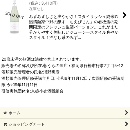
(
税込
:
3,410
円
)
在庫なし
みずみずしさと爽やかさ！スタイリッシュ純米吟
醸情熱家中野の醸す「ちえびじん」の看板酒の期
間限定のフレッシュ生酒バージョン。これがまた
分かりやすく美味しいジューシースタイル爽やか
スタイル！洋なし系のみず…
20歳未満の飲酒は法律で禁止されています。
販売場の名称及び所在地:うらの酒店 / 福岡県行橋市行事7丁目5-12
酒類販売管理者の氏名:浦野明彦
酒類販売管理研修受講年月日: 令和6年11月12日 / 次回研修の受講期
限:令和9年11月11日
研修実施団体名:京築小売酒販組合
ホーム
ショッピングカート