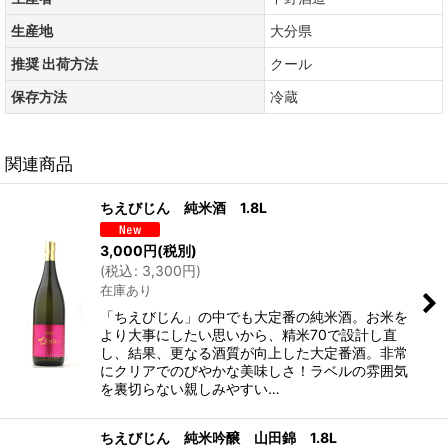
生産地
大分県
推奨 出荷方法
クール
保存方法
冷蔵
関連商品
ちえびじん 純米酒 1.8L
3,000
円
(税別)
(
税込
:
3,300
円
)
在庫あり
「ちえびじん」の中でも大定番の純米酒。お米を
より大事にしたい思いから、精米70で設計し直
し、結果、更なる酒質が向上した大定番酒。非常
にクリアでのびやかな美味しさ！ラベルの雰囲気
を裏切らない親しみやすい…
ちえびじん 純米吟醸 山田錦 1.8L