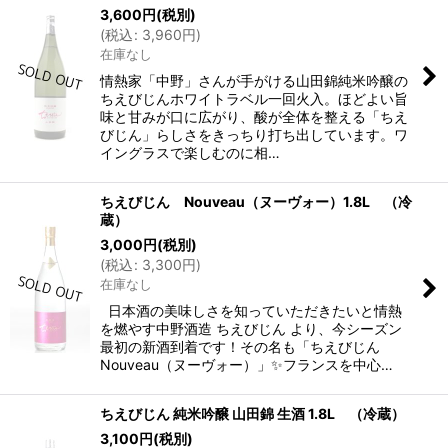
3,600
円
(税別)
(
税込
:
3,960
円
)
在庫なし
情熱家「中野」さんが手がける山田錦純米吟醸の
ちえびじんホワイトラベル一回火入。ほどよい旨
味と甘みが口に広がり、酸が全体を整える「ちえ
びじん」らしさをきっちり打ち出しています。ワ
イングラスで楽しむのに相…
ちえびじん Nouveau（ヌーヴォー）1.8L （冷
蔵）
3,000
円
(税別)
(
税込
:
3,300
円
)
在庫なし
日本酒の美味しさを知っていただきたいと情熱
を燃やす中野酒造 ちえびじん より、今シーズン
最初の新酒到着です！その名も「ちえびじん
Nouveau（ヌーヴォー）」✨フランスを中心…
ちえびじん 純米吟醸 山田錦 生酒 1.8L （冷蔵）
3,100
円
(税別)