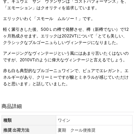
す。キュヴェ サン ヴァンサンは「コストパフォーマンス」を、
「エモーション」はクオリティを追求しています。
エリックいわく「スモール ムルソー！」です。
軽く澱引きした後、500Ｌの樽で発酵させ、樽（新樽でない）で12
ヶ月熟成させます。エリックは2022VTについて「とても美しい、
クラシックなブルゴーニュらしいヴィンテージになりました。
アメージングなヴィンテージという風にはあまり言いたくはないの
ですが、2010VTのように偉大なヴィンテージと言えるでしょう。
赤も白も典型的なブルゴーニュワインで、ピュアでエレガント。エ
ネルギーがあり、クリーミーですが酸とミネラルが感じていただけ
ると思います」と話していました。
商品詳細
種類
ワイン
推奨 出荷方法
夏期 クール便推奨