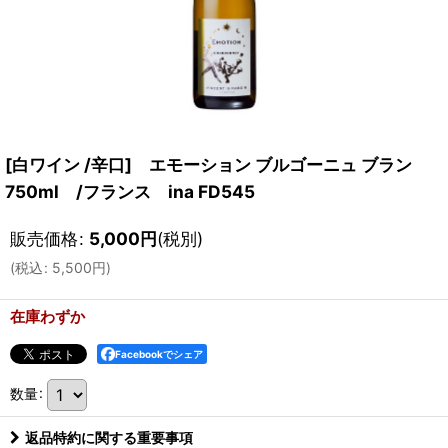
[白ワイン /辛口] エモーション ブルゴーニュ ブラン
750ml /フランス ina FD545
販売価格
:
5,000
円
(税別)
(
税込
:
5,500
円
)
在庫わずか
Facebookでシェア
数量
:
返品特約に関する重要事項