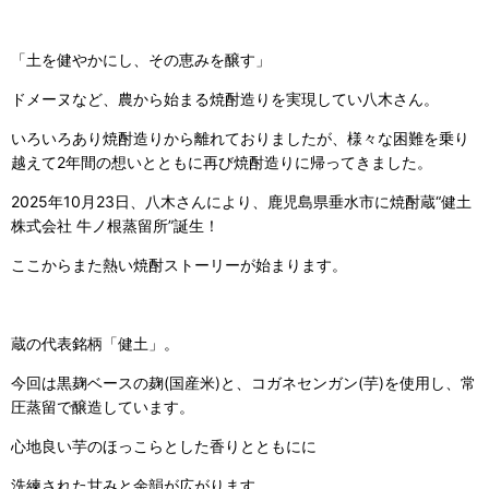
「土を健やかにし、その恵みを醸す」
ドメーヌなど、農から始まる焼酎造りを実現してい八木さん。
いろいろあり焼酎造りから離れておりましたが、様々な困難を乗り
越えて
2年間の想いとともに再び焼酎造りに帰ってきました。
2025年10月23日、八木さんにより、鹿児島県垂水市に焼酎蔵“健土
株式会社 牛ノ根蒸留所”誕生！
ここからまた熱い焼酎ストーリーが始まります。
蔵の代表銘柄「健土」。
今回は黒麹ベースの麹(国産米)と、コガネセンガン(芋)を使用し、常
圧蒸留で醸造しています。
心地良い芋のほっこらとした香りとともにに
洗練された甘みと余韻が広がります。