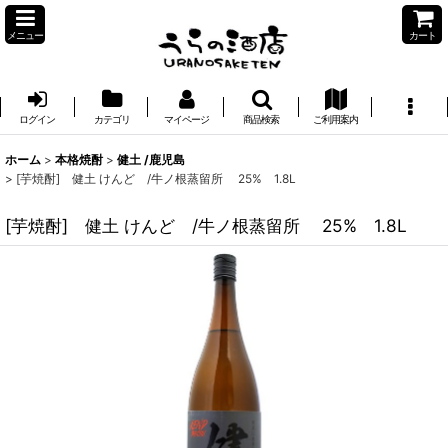
メニュー
カート
ログイン
カテゴリ
マイページ
商品検索
ご利用案内
ホーム
>
本格焼酎
>
健土 /鹿児島
>
[芋焼酎] 健土 けんど /牛ノ根蒸留所 25% 1.8L
[芋焼酎] 健土 けんど /牛ノ根蒸留所 25% 1.8L