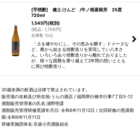
[芋焼酎] 健土 けんど /牛ノ根蒸留所 25度
720ml
1,545
円
(税別)
(
税込
:
1,700
円
)
在庫数 10点
「土を健やかにし、その恵みを醸す」ドメーヌな
ど、農から始まる焼酎造りを実現してい八木さ
ん。いろいろあり焼酎造りから離れておりました
が、様々な困難を乗り越えて2年間の想いととも
に再び焼酎造り…
20歳未満の飲酒は法律で禁止されています。
販売場の名称及び所在地:うらの酒店 / 福岡県行橋市行事7丁目5-12
酒類販売管理者の氏名:浦野明彦
酒類販売管理研修受講年月日: 令和6年11月12日 / 次回研修の受講期
限:令和9年11月11日
研修実施団体名:京築小売酒販組合