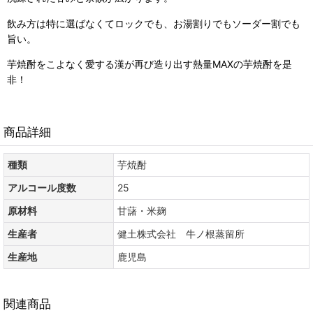
飲み方は特に選ばなくてロックでも、お湯割りでもソーダー割でも
旨い。
芋焼酎をこよなく愛する漢が再び造り出す熱量MAXの芋焼酎を是
非！
商品詳細
種類
芋焼酎
アルコール度数
25
原材料
甘藷・米麹
生産者
健土株式会社 牛ノ根蒸留所
生産地
鹿児島
関連商品