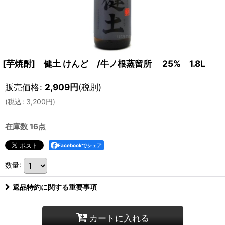
[芋焼酎] 健土 けんど /牛ノ根蒸留所 25% 1.8L
販売価格
:
2,909
円
(税別)
(
税込
:
3,200
円
)
在庫数 16点
Facebookでシェア
数量
:
返品特約に関する重要事項
カートに入れる