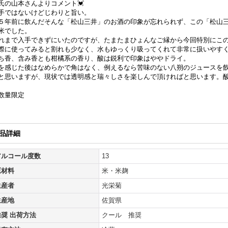
氏の山本さんよりコメント💓
手ではないけどじわりと旨い。
５年前に飲んだそんな「松山三井」のお酒の印象が忘れられず、この「松山
米でした。
れまで入手できずにいたのですが、たまたまひょんなご縁から今回特別にこ
際に使ってみると割れも少なく、水もゆっくり吸ってくれて非常に扱いやす
ち香、含み香とも柑橘系の香り、酸は鋭利で印象はややドライ。
を感じた後はなめらかで角はなく、例えるなら苦味のない八朔のジュースを
と思いますが、現状では透明感と瑞々しさを楽しんで頂ければと思います。
数量限定
品詳細
アルコール度数
13
原材料
米・米麹
生産者
光栄菊
生産地
佐賀県
推奨 出荷方法
クール 推奨