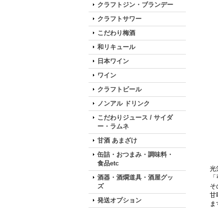
クラフトジン・ブランデー
クラフトサワー
こだわり梅酒
和リキュール
日本ワイン
ワイン
クラフトビール
ノンアル ドリンク
こだわりジュース / サイダ
ー・ラムネ
甘酒 あまざけ
缶詰・おつまみ・調味料・
食品etc
光
酒器・酒燗道具・酒屋グッ
「
ズ
そ
甘
発送オプション
ま