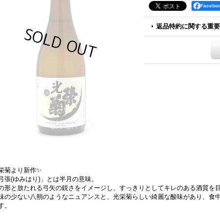
Faceb
返品特約に関する重要
栄菊より新作✨
弓張(ゆみはり)」とは半月の意味。
の形と放たれる弓矢の鋭さをイメージし、すっきりとしてキレのある酒質を
味の少ない八朔のようなニュアンスと、光栄菊らしい綺麗な酸味があり、食
す。