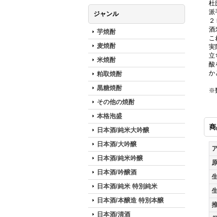
杜
派
ジャンル
２
酒
芋焼酎
こ
麦焼酎
実
立
米焼酎
酸
か
粕取焼酎
黒糖焼酎
※
その他の焼酎
本格泡盛
商
日本酒/純米大吟醸
日本酒/大吟醸
日本酒/純米吟醸
日本酒/吟醸酒
日本酒/純米 特別純米
日本酒/本醸造 特別本醸
日本酒/清酒