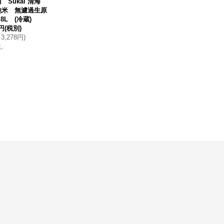
 Sukai 清海
純米 無濾過生原
.8L (冷蔵)
0円
(税別)
3,278円
)
し