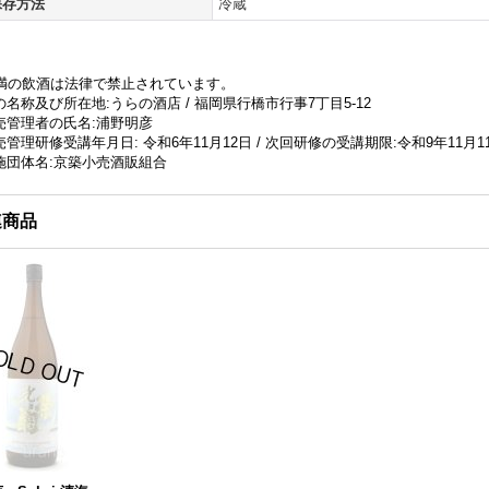
保存方法
冷蔵
未満の飲酒は法律で禁止されています。
名称及び所在地:うらの酒店 / 福岡県行橋市行事7丁目5-12
売管理者の氏名:浦野明彦
管理研修受講年月日: 令和6年11月12日 / 次回研修の受講期限:令和9年11月1
施団体名:京築小売酒販組合
連商品