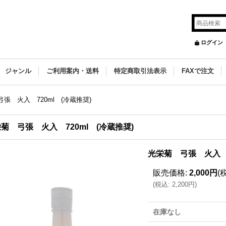
ログイン
ジャンル
ご利用案内・送料
特定商取引法表示
FAXで注文
弓張 火入 720ml (冷蔵推奨)
菊 弓張 火入 720ml (冷蔵推奨)
光栄菊 弓張 火入 
販売価格
:
2,000円
(
(
税込
:
2,200円
)
在庫なし