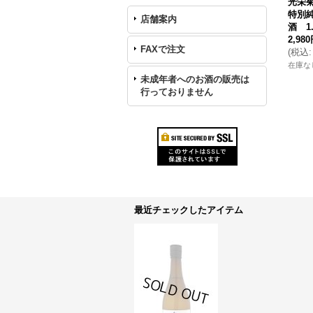
光栄菊
特別
店舗案内
酒 1
2,98
FAXで注文
(
税込
:
在庫な
未成年者へのお酒の販売は
行っておりません
最近チェックしたアイテム