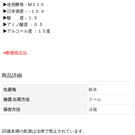
▶︎使用酵母：M３１０
▶︎日本酒度：−１０.４
▶︎酸 度：１.５
▶︎アミノ酸度 ：０.５
▶︎アルコール度 ：１５度
※数量限定品
商品詳細
生産地
岐阜
推奨 出荷方法
クール
保存方法
冷蔵
20歳未満の飲酒は法律で禁止されています。