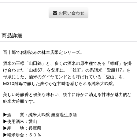
お問い合わせ
商品詳細
百十郎でお馴染みの林本店限定シリーズ。
酒米の王様「山田錦」と、多くの酒米の原生種である「雄町」を掛
け合わせた「山雄67」を父系に、「雄町」の系譜米「愛船117」を
母系にした、酒米のダイヤモンドとも呼ばれている「愛山」を、
M310酵母で醸した爽やかな甘味を感じられる純米大吟醸。
美しい吟醸香と優美な味わい、後半に静かに消える甘味が魅力的な
純米大吟醸です。
▶︎酒 質：純米大吟醸 無濾過生原酒
▶︎使用酒米：愛山
▶︎産 地：兵庫県
▶︎精米歩合：５０％