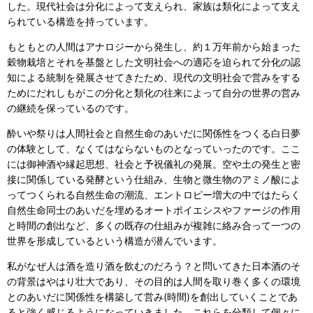
した。現代社会は分化によって支えられ、家族は類化によって支え
られている構造を持っています。
もともとの人間はアナロジーから発生し、約１万年前から始まった
穀物栽培とそれを基盤とした文明社会への適応を迫られて分化の認
知による統制を発展させてきたため、現代の文明社会で営みをする
ためにだれしもがこの分化と類化の往来によって自分の世界の営み
の継続を保っているのです。
酔いや祭りは人間社会と自然生命のあいだに関係性をつくる白日夢
の体験として、なくてはならないものとなっていったのです。ここ
には御神酒や縁起思想、社会と予祝儀礼の発展。空や土の発生と密
接に関係している発酵という仕組み、生物と微生物のアミノ酸によ
ってつくられる自然生命の潮流、エントロピー増大の中ではたらく
自然生命同士のあいだを埋めるオートポイエシスやファージの作用
と時間の創出など、多くの既存の仕組みが複雑に絡み合って一つの
世界を形成しているという構造が潜んでいます。
私がなぜ人は酒を造り酒を飲むのだろう？と問いてきた日本酒のそ
の背景はやはり壮大であり、その目的は人間を取り巻く多くの環境
とのあいだに関係性を構築して営み(時間)を創出していくことであ
ると強く感じるようになっていきました。これらを分類して個々に