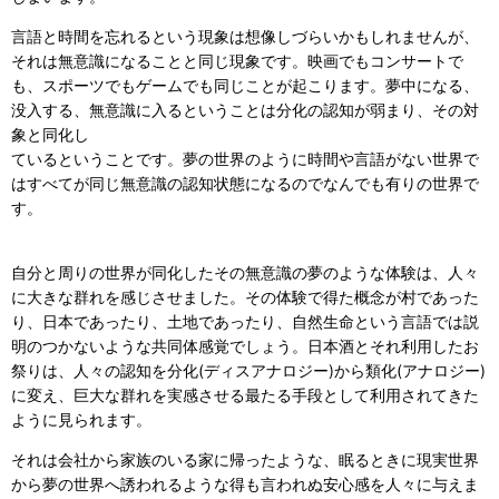
言語と時間を忘れるという現象は想像しづらいかもしれませんが、
それは無意識になることと同じ現象です。映画でもコンサートで
も、スポーツでもゲームでも同じことが起こります。夢中になる、
没入する、無意識に入るということは分化の認知が弱まり、その対
象と同化し
ているということです。夢の世界のように時間や言語がない世界で
はすべてが同じ無意識の認知状態になるのでなんでも有りの世界で
す。
自分と周りの世界が同化したその無意識の夢のような体験は、人々
に大きな群れを感じさせました。その体験で得た概念が村であった
り、日本であったり、土地であったり、自然生命という言語では説
明のつかないような共同体感覚でしょう。日本酒とそれ利用したお
祭りは、人々の認知を分化(ディスアナロジー)から類化(アナロジー)
に変え、巨大な群れを実感させる最たる手段として利用されてきた
ように見られます。
それは会社から家族のいる家に帰ったような、眠るときに現実世界
から夢の世界へ誘われるような得も言われぬ安心感を人々に与えま