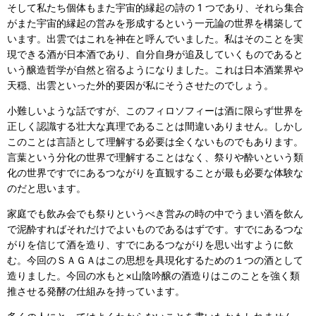
そして私たち個体もまた宇宙的縁起の詩の 1 つであり、それら集合
がまた宇宙的縁起の営みを形成するという一元論の世界を構築して
います。出雲ではこれを神在と呼んでいました。私はそのことを実
現できる酒が日本酒であり、自分自身が追及していくものであると
いう醸造哲学が自然と宿るようになりました。これは日本酒業界や
天穏、出雲といった外的要因が私にそうさせたのでしょう。
小難しいような話ですが、このフィロソフィーは酒に限らず世界を
正しく認識する壮大な真理であることは間違いありません。しかし
このことは言語として理解する必要は全くないものでもあります。
言葉という分化の世界で理解することはなく、祭りや酔いという類
化の世界ですでにあるつながりを直観することが最も必要な体験な
のだと思います。
家庭でも飲み会でも祭りというべき営みの時の中でうまい酒を飲ん
で泥酔すればそれだけでよいものであるはずです。すでにあるつな
がりを信じて酒を造り、すでにあるつながりを思い出すように飲
む。今回のＳＡＧＡはこの思想を具現化するための１つの酒として
造りました。今回の水もと×山陰吟醸の酒造りはこのことを強く類
推させる発酵の仕組みを持っています。