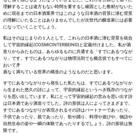
理解することは途方もない時間を要するし確固とした教材がないた
めに現在までの日本酒業界ではこのような日本酒の背景に潜む背景
の理解にいたることはありませんでしたが次世代の醸造家には必要
になっていくことでしょう。
私はそのはじまりの１人として、これらの日本酒に潜む背景を統合
して宇宙的縁起(COSMICINTERBEING)と定義付けました。私が酒
造りからみたものは、あらゆるものに共通する「すでにあるつなが
り」です。すでにあるつながりは物理法則でも概念状でもすべてに
おいて矛
盾なく満ちている世界の構造のようなものだと思います。
すでにあるつながりから発生した私たちは、すでにあるつながりか
ら生まれた悠久の詩によって、宇宙的縁起というべき既存のつなが
りを思い出しています。私にとって宇宙的縁起の営みを思い出す詩
は日本酒であり酒造りでした。詩の形状は人によってさまざまで、
すでにあるつながりが表現されるその詩はパートナーであったり、
子供であったり、親であったり、歌や踊り、料理や遊びや、物語や
自然生命の姿や一瞬の体験であったりするでしょう。詩の形状は無
限です。