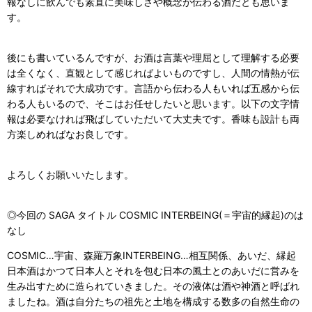
報なしに飲んでも素直に美味しさや概念が伝わる酒だとも思いま
す。
後にも書いているんですが、お酒は言葉や理屈として理解する必要
は全くなく、直観として感じればよいものですし、人間の情熱が伝
線すればそれで大成功です。言語から伝わる人もいれば五感から伝
わる人もいるので、そこはお任せしたいと思います。以下の文字情
報は必要なければ飛ばしていただいて大丈夫です。香味も設計も両
方楽しめればなお良しです。
よろしくお願いいたします。
◎今回の SAGA タイトル COSMIC INTERBEING(＝宇宙的縁起)のは
なし
COSMIC…宇宙、森羅万象INTERBEING…相互関係、あいだ、縁起
日本酒はかつて日本人とそれを包む日本の風土とのあいだに営みを
生み出すために造られていきました。その液体は酒や神酒と呼ばれ
ましたね。酒は自分たちの祖先と土地を構成する数多の自然生命の