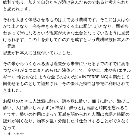
総和であり、加えて自分たちが溶け込んだものであると考えられた
と思われます。
それを大きく体感させるものは土であり農耕です。そこには人はや
がて土となり、今を生きる者がつくる土は肥(こえ)となり、両者合
わさって米になるという現実が大きな土台となっているように見受
けられます。この土を介して百の姓を成すという農耕民族日本人の
一元論
思想が日本人には根付いていました。
その米からつくられる酒は過去から未来にいたるまでのすでにある
つながりが１つにまとめられた液体として、空や土、水や火(エネル
ギー)、命とおなじような全てのあいだ(＝INTERBEING)を満たして
同化せるものとして認知され、その優れた特性は祭祀に利用されて
きました。
お祭りのときに人は酒に酔い、詩や歌に酔い、踊りに酔い、遊びに
酔い、人に酔いしれます(＝神楽)。酔うとは言語と時間を忘れるこ
とです。酔いの作用によって五感を弱められた人間は言語と時間の
認知が弱くなり、物事を強く分類したり仕分けすることができなく
なって
しまいます。