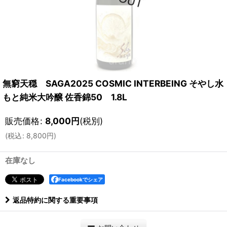
無窮天穏 SAGA2025 COSMIC INTERBEING そやし水
もと純米大吟醸 佐香錦50 1.8L
販売価格
:
8,000
円
(税別)
(
税込
:
8,800
円
)
在庫なし
Facebookでシェア
返品特約に関する重要事項