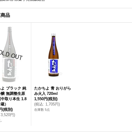
連商品
よ ブラック 純
たかちよ 青 おりがら
吟醸 無調整生原
み火入 720ml
中取り本生 1.8
1,550円
(税別)
冷蔵）
(
税込
:
1,705円
)
0円
(税別)
在庫数 5点
3,520円
)
し