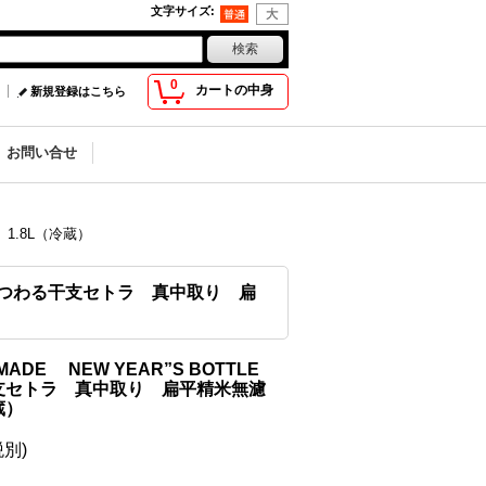
文字サイズ
:
0
カートの中身
新規登録はこちら
お問い合せ
1.8L（冷蔵）
こにまつわる干支セトラ 真中取り 扁
ADE NEW YEAR”S BOTTLE
セトラ 真中取り 扁平精米無濾
蔵）
税別)