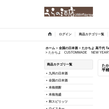
ログイン
商品カテゴリ一覧
ホーム
>
全国の日本酒
>
たかちよ 高千代 Tak
>
たかちよ CUSTOMMADE NEW YE
商品カテゴリ一覧
たか
平精
九州の日本酒
全国の日本酒
本格焼酎
本格泡盛
和スピリッツ
ウイスキー