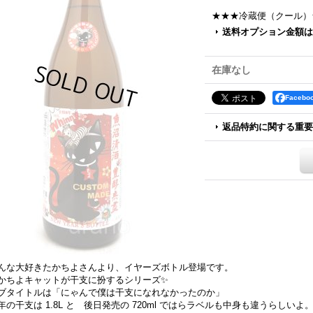
★★★冷蔵便（クール）
送料オプション金額は
在庫なし
Faceb
返品特約に関する重要
んな大好きたかちよさんより、イヤーズボトル登場です。
かちよキャットが干支に扮するシリーズ✨
ブタイトルは「にゃんで僕は干支になれなかったのか」
年の干支は 1.8L と 後日発売の 720ml ではらラベルも中身も違うらしいよ