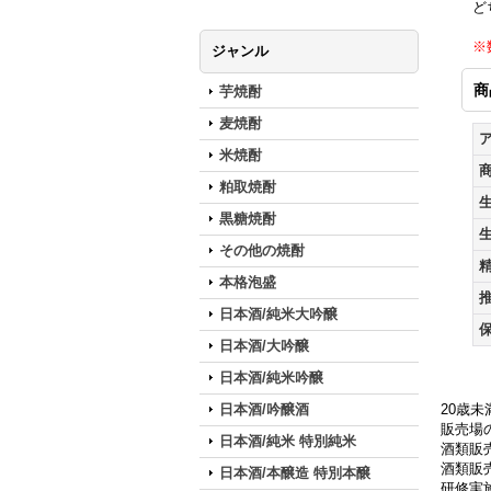
ど
※
ジャンル
商
芋焼酎
麦焼酎
米焼酎
粕取焼酎
黒糖焼酎
その他の焼酎
本格泡盛
日本酒/純米大吟醸
日本酒/大吟醸
日本酒/純米吟醸
日本酒/吟醸酒
20歳
販売場の
日本酒/純米 特別純米
酒類販
酒類販売
日本酒/本醸造 特別本醸
研修実