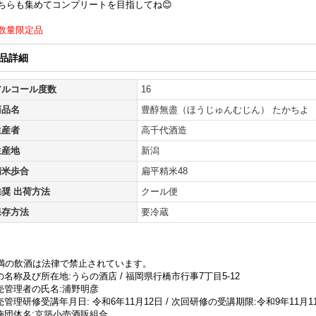
ちらも集めてコンプリートを目指してね😊
数量限定品
品詳細
アルコール度数
16
商品名
豊醇無盡（ほうじゅんむじん） たかちよ
生産者
高千代酒造
生産地
新潟
精米歩合
扁平精米48
推奨 出荷方法
クール便
保存方法
要冷蔵
未満の飲酒は法律で禁止されています。
名称及び所在地:うらの酒店 / 福岡県行橋市行事7丁目5-12
売管理者の氏名:浦野明彦
管理研修受講年月日: 令和6年11月12日 / 次回研修の受講期限:令和9年11月1
施団体名:京築小売酒販組合