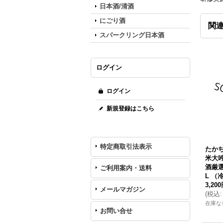
日本酒/清酒
にごり酒
関
スパークリング日本酒
ログイン
ログイン
新規登録はこちら
特定商取引法表示
たかち
米大
酒厳選
ご利用案内・送料
L （
3,20
メールマガジン
(
税込
:
在庫な
お問い合せ