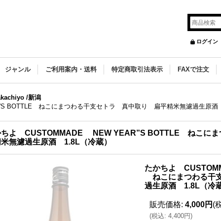
ログイン
ジャンル
ご利用案内・送料
特定商取引法表示
FAXで注文
achiyo /新潟
AR”S BOTTLE ねこにまつわる干支セトラ 真中取り 扁平精米無濾過生原酒 
ちよ CUSTOMMADE NEW YEAR”S BOTTLE ね
米無濾過生原酒 1.8L（冷蔵）
たかちよ CUSTOMM
ねこにまつわる干支
過生原酒 1.8L（冷
販売価格
:
4,000円
(
(
税込
:
4,400円
)