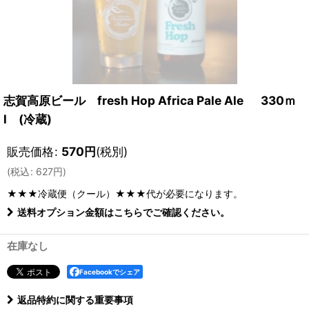
志賀高原ビール fresh Hop Africa Pale Ale 330ｍ
l (冷蔵)
販売価格
:
570
円
(税別)
(
税込
:
627
円
)
★★★冷蔵便（クール）★★★
代が必要になります。
送料オプション金額はこちらでご確認ください。
在庫なし
Facebookでシェア
返品特約に関する重要事項