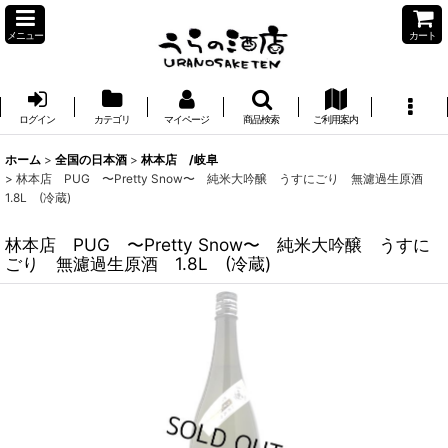
メニュー
カート
ログイン
カテゴリ
マイページ
商品検索
ご利用案内
ホーム
>
全国の日本酒
>
林本店 /岐阜
>
林本店 PUG 〜Pretty Snow〜 純米大吟醸 うすにごり 無濾過生原酒
1.8L (冷蔵)
林本店 PUG 〜Pretty Snow〜 純米大吟醸 うすに
ごり 無濾過生原酒 1.8L (冷蔵)