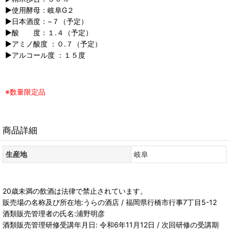
▶︎使用酵母：岐阜G２
▶︎日本酒度：−７（予定）
▶︎酸 度：１.４（予定）
▶︎アミノ酸度 ：０.７（予定）
▶︎アルコール度 ：１５度
※数量限定品
商品詳細
生産地
岐阜
20歳未満の飲酒は法律で禁止されています。
販売場の名称及び所在地:うらの酒店 / 福岡県行橋市行事7丁目5-12
酒類販売管理者の氏名:浦野明彦
酒類販売管理研修受講年月日: 令和6年11月12日 / 次回研修の受講期