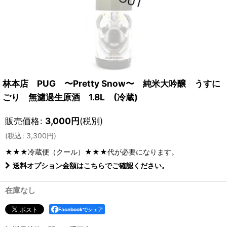
林本店 PUG 〜Pretty Snow〜 純米大吟醸 うすに
ごり 無濾過生原酒 1.8L (冷蔵)
販売価格
:
3,000
円
(税別)
(
税込
:
3,300
円
)
★★★冷蔵便（クール）★★★
代が必要になります。
送料オプション金額はこちらでご確認ください。
在庫なし
Facebookでシェア