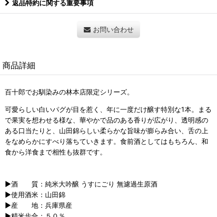
返品特約に関する重要事項
お問い合わせ
商品詳細
百十郎でお馴染みの林本店限定シリーズ。
可愛らしい白いパグが目を惹く、年に一度だけ醸す特別な1本。まる
で果実を想わせる様な、華やかで品のある香りが広がり、透明感の
ある口当たりと、山田錦らしい柔らかな旨味が膨らみ合い、舌の上
をなめらかにすべり落ちていきます。食前酒としてはもちろん、和
食から洋食まで相性も抜群です。
▶︎酒 質：純米大吟醸 うすにごり 無濾過生原酒
▶︎使用酒米：山田錦
▶︎産 地：兵庫県産
▶︎精米歩合：５０％